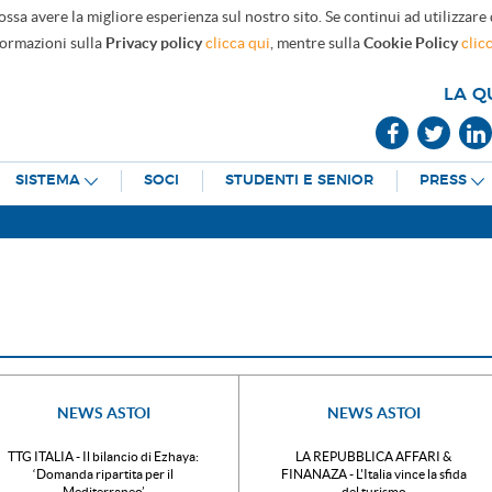
ossa avere la migliore esperienza sul nostro sito. Se continui ad utilizzare
formazioni sulla
Privacy policy
clicca qui
, mentre sulla
Cookie Policy
clic
LA Q
SISTEMA
SOCI
STUDENTI E SENIOR
PRESS
NEWS ASTOI
NEWS ASTOI
TTG ITALIA - Il bilancio di Ezhaya:
LA REPUBBLICA AFFARI &
‘Domanda ripartita per il
FINANAZA - L'Italia vince la sfida
Mediterraneo’
del turismo