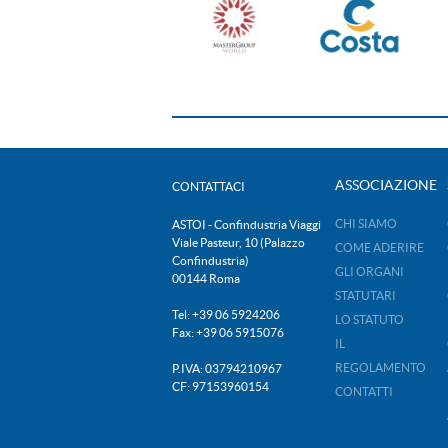
ASSOCIAZIONE
CONTATTACI
CHI SIAMO
ASTOI - Confindustria Viaggi
Viale Pasteur, 10 (Palazzo
COME ADERIRE
Confindustria)
GLI ORGANI
00144 Roma
STATUTARI
Tel: +39 06 5924206
LO STATUTO
Fax: +39 06 5915076
IL
REGOLAMENTO
P.IVA: 03794210967
CF: 97153960154
CONTATTI