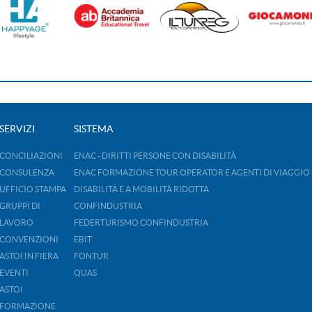
SERVIZI
SISTEMA
CONCILIAZIONI
ENAC - DIRITTI PERSONE CON DISABILITÀ
CONSULENZA
ENAC FORMAZIONE TOUR OPERATOR E AGENTI DI VIAGGIO 
UFFICIO STAMPA
DISABILITÀ E A MOBILITÀ RIDOTTA
GRUPPI DI
CONFINDUSTRIA
LAVORO
FEDERTURISMO CONFINDUSTRIA
CONVENZIONI
EBIT
ASTOI IN FIERA
FONTUR
EVENTI
QUAS
ASTOI
FORMAZIONE