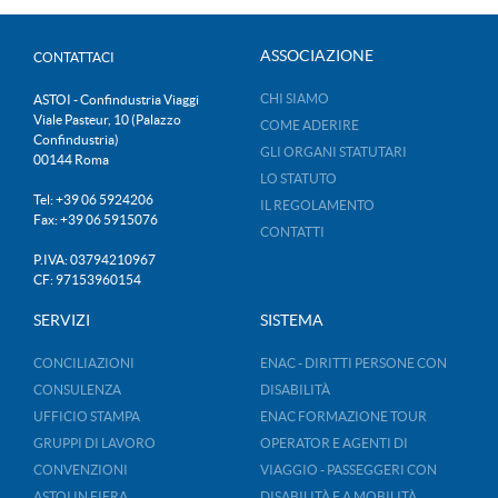
ASSOCIAZIONE
CONTATTACI
CHI SIAMO
ASTOI - Confindustria Viaggi
Viale Pasteur, 10 (Palazzo
COME ADERIRE
Confindustria)
GLI ORGANI STATUTARI
00144 Roma
LO STATUTO
Tel: +39 06 5924206
IL REGOLAMENTO
Fax: +39 06 5915076
CONTATTI
P.IVA: 03794210967
CF: 97153960154
SERVIZI
SISTEMA
CONCILIAZIONI
ENAC - DIRITTI PERSONE CON
CONSULENZA
DISABILITÀ
UFFICIO STAMPA
ENAC FORMAZIONE TOUR
GRUPPI DI LAVORO
OPERATOR E AGENTI DI
CONVENZIONI
VIAGGIO - PASSEGGERI CON
ASTOI IN FIERA
DISABILITÀ E A MOBILITÀ