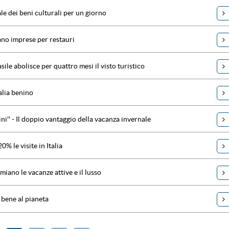
e dei beni culturali per un giorno
ano imprese per restauri
asile abolisce per quattro mesi il visto turistico
alia benino
ni'' - Il doppio vantaggio della vacanza invernale
% le visite in Italia
emiano le vacanze attive e il lusso
a bene al pianeta