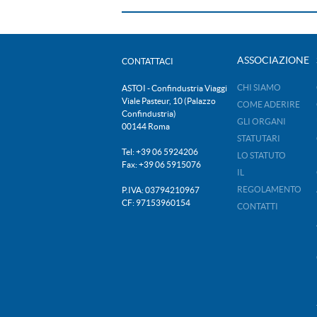
ASSOCIAZIONE
CONTATTACI
CHI SIAMO
ASTOI - Confindustria Viaggi
Viale Pasteur, 10 (Palazzo
COME ADERIRE
Confindustria)
GLI ORGANI
00144 Roma
STATUTARI
Tel: +39 06 5924206
LO STATUTO
Fax: +39 06 5915076
IL
REGOLAMENTO
P.IVA: 03794210967
CF: 97153960154
CONTATTI