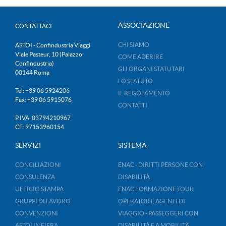
ASSOCIAZIONE
CONTATTACI
CHI SIAMO
ASTOI - Confindustria Viaggi
Viale Pasteur, 10 (Palazzo
COME ADERIRE
Confindustria)
GLI ORGANI STATUTARI
00144 Roma
LO STATUTO
Tel: +39 06 5924206
IL REGOLAMENTO
Fax: +39 06 5915076
CONTATTI
P.IVA: 03794210967
CF: 97153960154
SERVIZI
SISTEMA
CONCILIAZIONI
ENAC - DIRITTI PERSONE CON
CONSULENZA
DISABILITÀ
UFFICIO STAMPA
ENAC FORMAZIONE TOUR
GRUPPI DI LAVORO
OPERATOR E AGENTI DI
CONVENZIONI
VIAGGIO - PASSEGGERI CON
ASTOI IN FIERA
DISABILITÀ E A MOBILITÀ