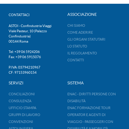
ASSOCIAZIONE
CONTATTACI
CHI SIAMO
ASTOI - Confindustria Viaggi
Viale Pasteur, 10 (Palazzo
COME ADERIRE
Confindustria)
GLI ORGANI STATUTARI
00144 Roma
LO STATUTO
Tel: +39 06 5924206
IL REGOLAMENTO
Fax: +39 06 5915076
CONTATTI
P.IVA: 03794210967
CF: 97153960154
SERVIZI
SISTEMA
CONCILIAZIONI
ENAC - DIRITTI PERSONE CON
CONSULENZA
DISABILITÀ
UFFICIO STAMPA
ENAC FORMAZIONE TOUR
GRUPPI DI LAVORO
OPERATOR E AGENTI DI
CONVENZIONI
VIAGGIO - PASSEGGERI CON
ASTOI IN FIERA
DISABILITÀ E A MOBILITÀ