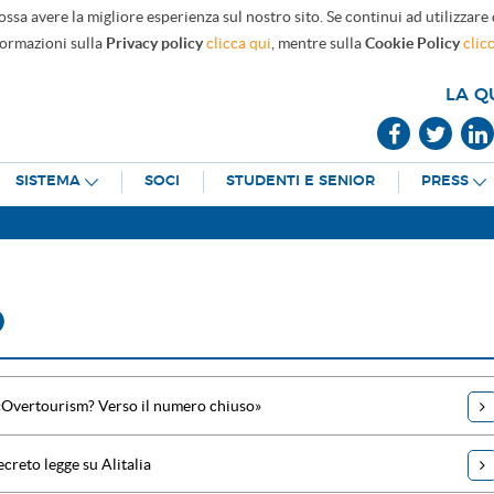
ossa avere la migliore esperienza sul nostro sito. Se continui ad utilizzare
formazioni sulla
Privacy policy
clicca qui
, mentre sulla
Cookie Policy
clic
LA Q
SISTEMA
SOCI
STUDENTI E SENIOR
PRESS
O
«Overtourism? Verso il numero chiuso»
creto legge su Alitalia