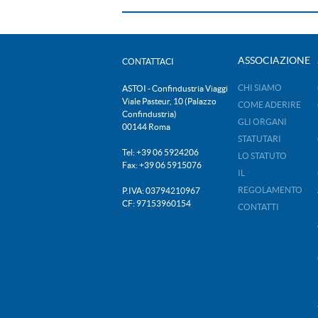
ASSOCIAZIONE
CONTATTACI
CHI SIAMO
ASTOI - Confindustria Viaggi
Viale Pasteur, 10 (Palazzo
COME ADERIRE
Confindustria)
GLI ORGANI
00144 Roma
STATUTARI
Tel: +39 06 5924206
LO STATUTO
Fax: +39 06 5915076
IL
REGOLAMENTO
P.IVA: 03794210967
CF: 97153960154
CONTATTI