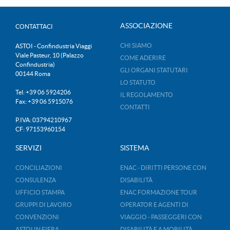
ASSOCIAZIONE
CONTATTACI
CHI SIAMO
ASTOI - Confindustria Viaggi
Viale Pasteur, 10 (Palazzo
COME ADERIRE
Confindustria)
GLI ORGANI STATUTARI
00144 Roma
LO STATUTO
Tel: +39 06 5924206
IL REGOLAMENTO
Fax: +39 06 5915076
CONTATTI
P.IVA: 03794210967
CF: 97153960154
SERVIZI
SISTEMA
CONCILIAZIONI
ENAC - DIRITTI PERSONE CON
CONSULENZA
DISABILITÀ
UFFICIO STAMPA
ENAC FORMAZIONE TOUR
GRUPPI DI LAVORO
OPERATOR E AGENTI DI
CONVENZIONI
VIAGGIO - PASSEGGERI CON
ASTOI IN FIERA
DISABILITÀ E A MOBILITÀ