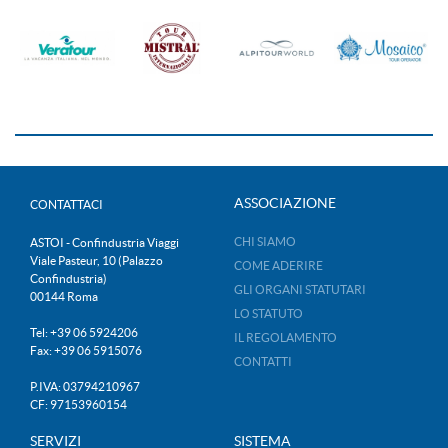
ASSOCIAZIONE
CONTATTACI
CHI SIAMO
ASTOI - Confindustria Viaggi
Viale Pasteur, 10 (Palazzo
COME ADERIRE
Confindustria)
GLI ORGANI STATUTARI
00144 Roma
LO STATUTO
Tel: +39 06 5924206
IL REGOLAMENTO
Fax: +39 06 5915076
CONTATTI
P.IVA: 03794210967
CF: 97153960154
SERVIZI
SISTEMA