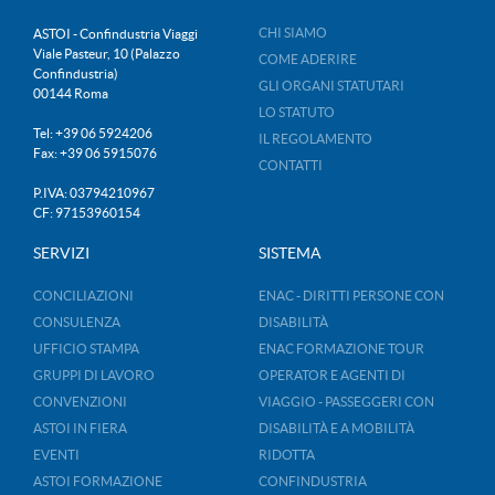
CHI SIAMO
ASTOI - Confindustria Viaggi
Viale Pasteur, 10 (Palazzo
COME ADERIRE
Confindustria)
GLI ORGANI STATUTARI
00144 Roma
LO STATUTO
Tel: +39 06 5924206
IL REGOLAMENTO
Fax: +39 06 5915076
CONTATTI
P.IVA: 03794210967
CF: 97153960154
SERVIZI
SISTEMA
CONCILIAZIONI
ENAC - DIRITTI PERSONE CON
CONSULENZA
DISABILITÀ
UFFICIO STAMPA
ENAC FORMAZIONE TOUR
GRUPPI DI LAVORO
OPERATOR E AGENTI DI
CONVENZIONI
VIAGGIO - PASSEGGERI CON
ASTOI IN FIERA
DISABILITÀ E A MOBILITÀ
EVENTI
RIDOTTA
ASTOI FORMAZIONE
CONFINDUSTRIA