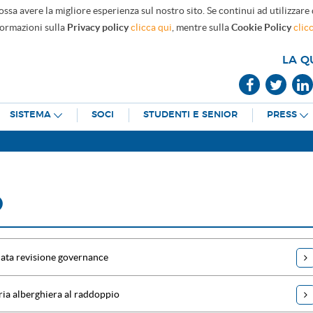
ossa avere la migliore esperienza sul nostro sito. Se continui ad utilizzare
formazioni sulla
Privacy policy
clicca qui
, mentre sulla
Cookie Policy
clic
LA Q
SISTEMA
SOCI
STUDENTI E SENIOR
PRESS
O
iata revisione governance
ria alberghiera al raddoppio