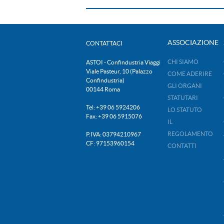
ASSOCIAZIONE
CONTATTACI
CHI SIAMO
ASTOI - Confindustria Viaggi
Viale Pasteur, 10 (Palazzo
COME ADERIRE
Confindustria)
GLI ORGANI
00144 Roma
STATUTARI
Tel: +39 06 5924206
LO STATUTO
Fax: +39 06 5915076
IL
REGOLAMENTO
P.IVA: 03794210967
CF: 97153960154
CONTATTI