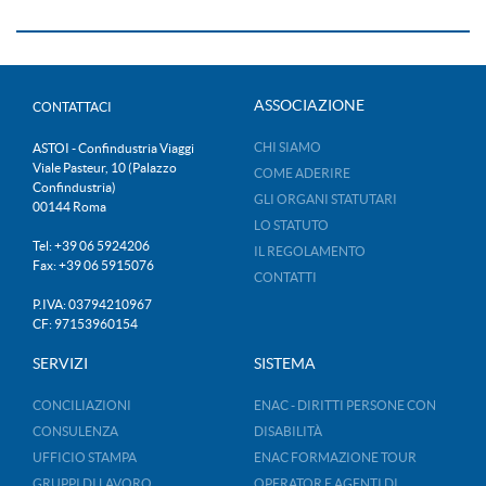
ASSOCIAZIONE
CONTATTACI
CHI SIAMO
ASTOI - Confindustria Viaggi
Viale Pasteur, 10 (Palazzo
COME ADERIRE
Confindustria)
GLI ORGANI STATUTARI
00144 Roma
LO STATUTO
Tel: +39 06 5924206
IL REGOLAMENTO
Fax: +39 06 5915076
CONTATTI
P.IVA: 03794210967
CF: 97153960154
SERVIZI
SISTEMA
CONCILIAZIONI
ENAC - DIRITTI PERSONE CON
CONSULENZA
DISABILITÀ
UFFICIO STAMPA
ENAC FORMAZIONE TOUR
GRUPPI DI LAVORO
OPERATOR E AGENTI DI