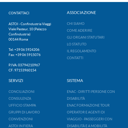
ASSOCIAZIONE
CONTATTACI
CHI SIAMO
ASTOI - Confindustria Viaggi
Viale Pasteur, 10 (Palazzo
COME ADERIRE
Confindustria)
GLI ORGANI STATUTARI
00144 Roma
LO STATUTO
Tel: +39 06 5924206
IL REGOLAMENTO
Fax: +39 06 5915076
CONTATTI
P.IVA: 03794210967
CF: 97153960154
SERVIZI
SISTEMA
CONCILIAZIONI
ENAC - DIRITTI PERSONE CON
CONSULENZA
DISABILITÀ
UFFICIO STAMPA
ENAC FORMAZIONE TOUR
GRUPPI DI LAVORO
OPERATOR E AGENTI DI
CONVENZIONI
VIAGGIO - PASSEGGERI CON
ASTOI IN FIERA
DISABILITÀ E A MOBILITÀ