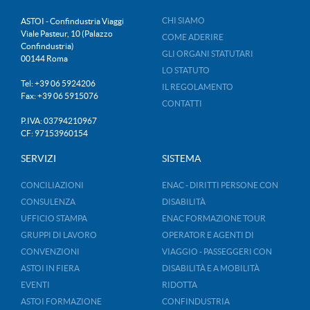
CHI SIAMO
ASTOI - Confindustria Viaggi
Viale Pasteur, 10 (Palazzo
COME ADERIRE
Confindustria)
GLI ORGANI STATUTARI
00144 Roma
LO STATUTO
Tel: +39 06 5924206
IL REGOLAMENTO
Fax: +39 06 5915076
CONTATTI
P.IVA: 03794210967
CF: 97153960154
SERVIZI
SISTEMA
CONCILIAZIONI
ENAC - DIRITTI PERSONE CON
CONSULENZA
DISABILITÀ
UFFICIO STAMPA
ENAC FORMAZIONE TOUR
GRUPPI DI LAVORO
OPERATOR E AGENTI DI
CONVENZIONI
VIAGGIO - PASSEGGERI CON
ASTOI IN FIERA
DISABILITÀ E A MOBILITÀ
EVENTI
RIDOTTA
ASTOI FORMAZIONE
CONFINDUSTRIA