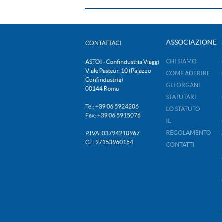
ASSOCIAZIONE
CONTATTACI
CHI SIAMO
ASTOI - Confindustria Viaggi
Viale Pasteur, 10 (Palazzo
COME ADERIRE
Confindustria)
GLI ORGANI
00144 Roma
STATUTARI
Tel: +39 06 5924206
LO STATUTO
Fax: +39 06 5915076
IL
REGOLAMENTO
P.IVA: 03794210967
CF: 97153960154
CONTATTI