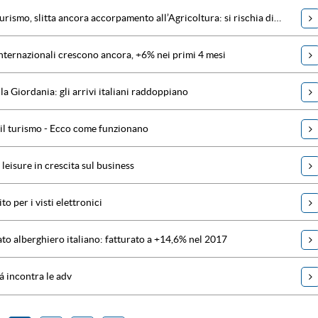
Ministero del turismo, slitta ancora accorpamento all’Agricoltura: si rischia di perdere almeno 6 mesi
internazionali crescono ancora, +6% nei primi 4 mesi
lla Giordania: gli arrivi italiani raddoppiano
 il turismo - Ecco come funzionano
leisure in crescita sul business
to per i visti elettronici
to alberghiero italiano: fatturato a +14,6% nel 2017
rá incontra le adv