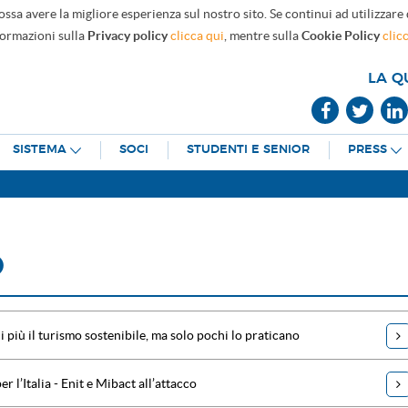
ossa avere la migliore esperienza sul nostro sito. Se continui ad utilizzare
formazioni sulla
Privacy policy
clicca qui
, mentre sulla
Cookie Policy
clic
LA Q
SISTEMA
SOCI
STUDENTI E SENIOR
PRESS
O
 più il turismo sostenibile, ma solo pochi lo praticano
r l’Italia - Enit e Mibact all’attacco