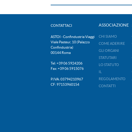
ASSOCIAZIONE
CONTATTACI
CHI SIAMO
ASTOI - Confindustria Viaggi
Viale Pasteur, 10 (Palazzo
COME ADERIRE
Confindustria)
GLI ORGANI
00144 Roma
STATUTARI
Tel: +39 06 5924206
LO STATUTO
Fax: +39 06 5915076
IL
REGOLAMENTO
P.IVA: 03794210967
CF: 97153960154
CONTATTI