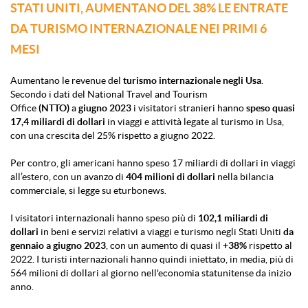
STATI UNITI, AUMENTANO DEL 38% LE ENTRATE
DA TURISMO INTERNAZIONALE NEI PRIMI 6
MESI
Aumentano le revenue del
turismo internazionale negli Usa
.
Secondo i dati del National Travel and Tourism
Office
(NTTO)
a
giugno 2023
i visitatori stranieri hanno
speso quasi
17,4 miliardi di dollari
in viaggi e attività legate al turismo in Usa,
con una crescita del 25% rispetto a giugno 2022.
Per contro, gli americani hanno speso 17 miliardi di dollari in viaggi
all’estero, con un avanzo di
404 milioni di dollari
nella bilancia
commerciale, si legge su
eturbonews
.
I visitatori internazionali hanno speso più di
102,1 miliardi di
dollari
in beni e servizi relativi a viaggi e turismo negli Stati Uniti
da
gennaio a giugno 2023
, con un aumento di quasi il
+38%
rispetto al
2022. I turisti internazionali hanno quindi iniettato, in media, più di
564 milioni di dollari al giorno nell'economia statunitense da inizio
anno.