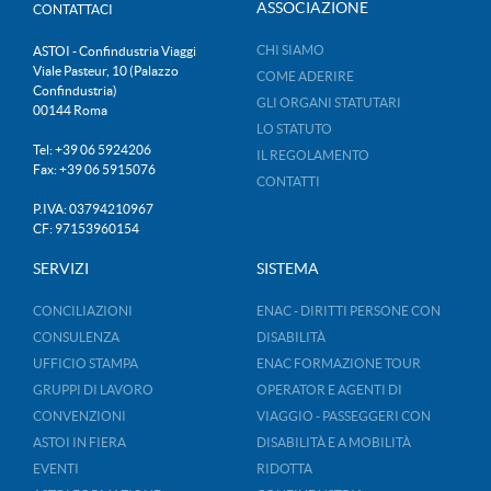
ASSOCIAZIONE
CONTATTACI
CHI SIAMO
ASTOI - Confindustria Viaggi
Viale Pasteur, 10 (Palazzo
COME ADERIRE
Confindustria)
GLI ORGANI STATUTARI
00144 Roma
LO STATUTO
Tel: +39 06 5924206
IL REGOLAMENTO
Fax: +39 06 5915076
CONTATTI
P.IVA: 03794210967
CF: 97153960154
SERVIZI
SISTEMA
CONCILIAZIONI
ENAC - DIRITTI PERSONE CON
CONSULENZA
DISABILITÀ
UFFICIO STAMPA
ENAC FORMAZIONE TOUR
GRUPPI DI LAVORO
OPERATOR E AGENTI DI
CONVENZIONI
VIAGGIO - PASSEGGERI CON
ASTOI IN FIERA
DISABILITÀ E A MOBILITÀ
EVENTI
RIDOTTA