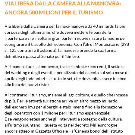
VIA LIBERA DALLA CAMERA ALLA MANOVRA:
ANCORA 500 MILIONI PER IL TURISMO
Via libera dalla Camera per la maxi-manovra da 40 miliardi, la più
corposa degli ultimi anni, che doveva mettere le basi della
ripartenza e si è risolta in gran parte in nuove misure tampone per
scongiurare il tracollo dell’economia. Con l’ok di Montecitorio (298
sì, 125 contrari e 8 astenuti), la manovra prende la sua forma
definitiva e passa al Senato per il ‘timbro’.
A rimanere fuori al momento, tra le richieste ricorrenti, il settore
del wedding e degli eventi – penalizzato dal calcolo sul solo mese di
aprile degli indennizzi – e tutto lo sci, che dovrebbe essere in cima
alla lista dei nuovi ristori.
Al contrario il turismo, insieme all’agricoltura, è quello che incassa
di più. Per le attività turistiche arriva un altro mezzo miliardo,
dall’esonero Imu per alberghi e stabilimenti fino alla formazione
degli operatori con 1 milione per il turismo esperienziale.
E se vengono estesi anche gli interventi a sostegno della cultura,
all’ultimo spuntano – questa volta nel decreto Milleproroghe
ancora atteso in Gazzetta Ufficiale – i ‘Cinema bond’ dell’Istituto