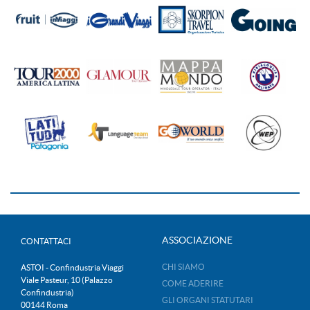
ASSOCIAZIONE
CONTATTACI
CHI SIAMO
ASTOI - Confindustria Viaggi
Viale Pasteur, 10 (Palazzo
COME ADERIRE
Confindustria)
GLI ORGANI STATUTARI
00144 Roma