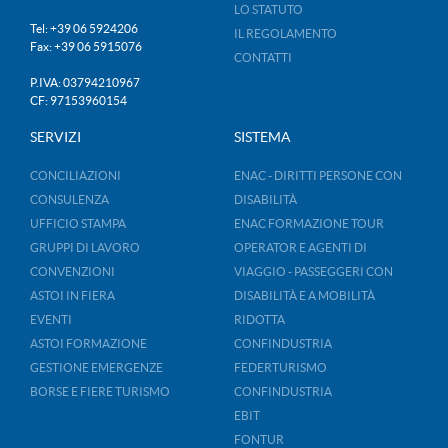
LO STATUTO
Tel: +39 06 5924206
IL REGOLAMENTO
Fax: +39 06 5915076
CONTATTI
P.IVA: 03794210967
CF: 97153960154
SERVIZI
SISTEMA
CONCILIAZIONI
ENAC - DIRITTI PERSONE CON
CONSULENZA
DISABILITÀ
UFFICIO STAMPA
ENAC FORMAZIONE TOUR
GRUPPI DI LAVORO
OPERATOR E AGENTI DI
CONVENZIONI
VIAGGIO - PASSEGGERI CON
ASTOI IN FIERA
DISABILITÀ E A MOBILITÀ
EVENTI
RIDOTTA
ASTOI FORMAZIONE
CONFINDUSTRIA
GESTIONE EMERGENZE
FEDERTURISMO
BORSE E FIERE TURISMO
CONFINDUSTRIA
EBIT
FONTUR