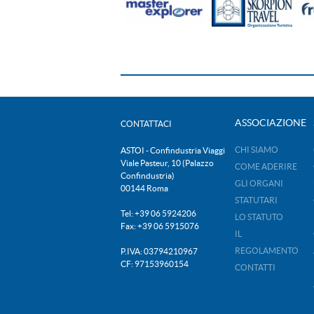
ASSOCIAZIONE
CONTATTACI
CHI SIAMO
ASTOI - Confindustria Viaggi
Viale Pasteur, 10 (Palazzo
COME ADERIRE
Confindustria)
GLI ORGANI
00144 Roma
STATUTARI
Tel: +39 06 5924206
LO STATUTO
Fax: +39 06 5915076
IL
REGOLAMENTO
P.IVA: 03794210967
CF: 97153960154
CONTATTI