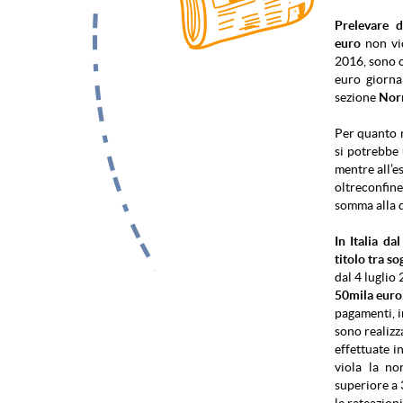
Prelevare 
euro
non vio
2016, sono c
euro giorna
sezione
Norm
Per quanto 
si potrebbe 
mentre all’e
oltreconfin
somma alla 
In Italia da
titolo tra s
dal 4 luglio
50mila euro
pagamenti, i
sono realizz
effettuate i
viola la no
superiore a 
le rateazion