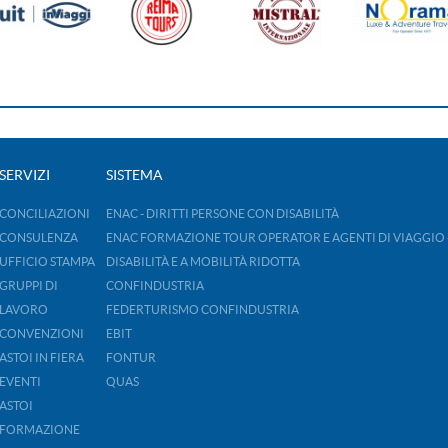
SERVIZI
SISTEMA
CONCILIAZIONI
ENAC - DIRITTI PERSONE CON DISABILITÀ
CONSULENZA
ENAC FORMAZIONE TOUR OPERATOR E AGENTI DI VIAGGIO 
UFFICIO STAMPA
DISABILITÀ E A MOBILITÀ RIDOTTA
GRUPPI DI
CONFINDUSTRIA
LAVORO
FEDERTURISMO CONFINDUSTRIA
CONVENZIONI
EBIT
ASTOI IN FIERA
FONTUR
EVENTI
QUAS
ASTOI
FORMAZIONE