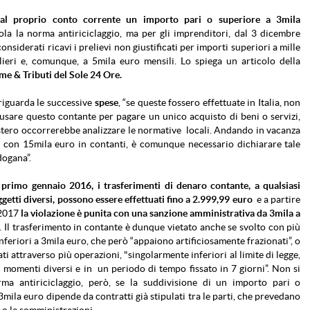
dal proprio conto corrente un importo pari o superiore a 3mila
la la norma antiriciclaggio, ma per gli imprenditori, dal 3 dicembre
onsiderati ricavi i prelievi non giustificati per importi superiori a mille
lieri e, comunque, a 5mila euro mensili. Lo spiega un articolo della
e & Tributi del Sole 24 Ore.
riguarda le successive
spese
, “se queste fossero effettuate in Italia, non
usare questo contante per pagare un unico acquisto di beni o servizi,
stero occorrerebbe analizzare le normative locali. Andando in vacanza
e con 15mila euro in contanti, è comunque necessario dichiarare tale
dogana”.
l primo gennaio 2016, i trasferimenti di denaro contante, a qualsiasi
oggetti diversi, possono essere effettuati fino a 2.999,99 euro
e a partire
 2017
la violazione è punita con una sanzione amministrativa da 3mila a
. Il trasferimento in contante è dunque vietato anche se svolto con più
nferiori a 3mila euro, che però “appaiono artificiosamente frazionati”, o
ati attraverso più operazioni, "singolarmente inferiori al limite di legge,
n momenti diversi e in un periodo di tempo fissato in 7 giorni”. Non si
rma antiriciclaggio, però, se la suddivisione di un importo pari o
3mila euro dipende da contratti già stipulati tra le parti, che prevedano
i o le somministrazioni.