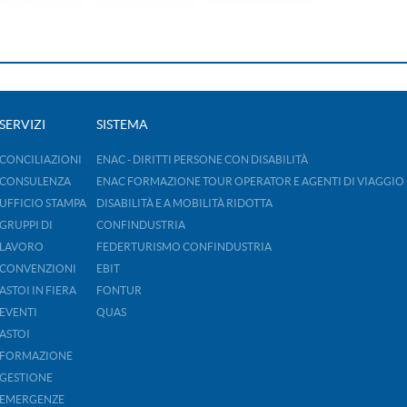
SERVIZI
SISTEMA
CONCILIAZIONI
ENAC - DIRITTI PERSONE CON DISABILITÀ
CONSULENZA
ENAC FORMAZIONE TOUR OPERATOR E AGENTI DI VIAGGIO 
UFFICIO STAMPA
DISABILITÀ E A MOBILITÀ RIDOTTA
GRUPPI DI
CONFINDUSTRIA
LAVORO
FEDERTURISMO CONFINDUSTRIA
CONVENZIONI
EBIT
ASTOI IN FIERA
FONTUR
EVENTI
QUAS
ASTOI
FORMAZIONE
GESTIONE
EMERGENZE