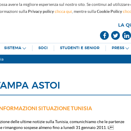
ossa avere la migliore esperienza sul nostro sito. Se continui ad utilizzare
formazioni sulla
Privacy policy
clicca qui
, mentre sulla
Cookie Policy
clic
LA Q
SISTEMA
SOCI
STUDENTI E SENIOR
PRESS
ia
TAMPA ASTOI
INFORMAZIONI SITUAZIONE TUNISIA
zione delle ultime notizie sulla Tunisia, comunichiamo che le partenze
ese rimangono sospese almeno fino a lunedì 31 gennaio 2011. L