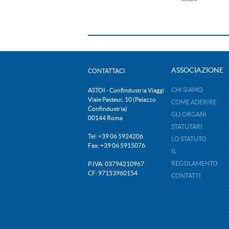
ASSOCIAZIONE
CONTATTACI
CHI SIAMO
ASTOI - Confindustria Viaggi
Viale Pasteur, 10 (Palazzo
COME ADERIRE
Confindustria)
GLI ORGANI
00144 Roma
STATUTARI
Tel: +39 06 5924206
LO STATUTO
Fax: +39 06 5915076
IL
REGOLAMENTO
P.IVA: 03794210967
CF: 97153960154
CONTATTI