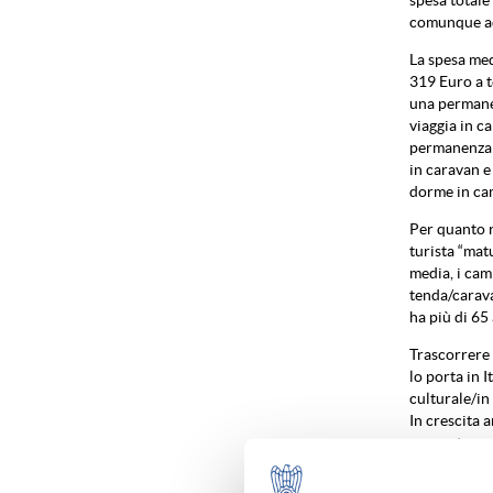
comunque ad e
La spesa medi
319 Euro a t
una permanen
viaggia in c
permanenza p
in caravan e
dorme in ca
Per quanto ri
turista “matu
media, i cam
tenda/carava
ha più di 65 
Trascorrere 
lo porta in I
culturale/in
In crescita a
enogastrono
Veneto, Friu