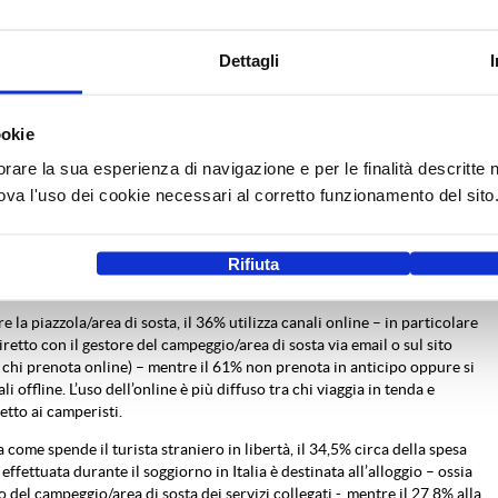
cogliendo il 71% degli arrivi totali. Il solo Veneto, con le province di
rona, raggiunge circa il 30%. Rispetto al 2017 il Friuli VG sale in
zione, scalzando il Trentino AA dalla Top4. In crescita anche altre
Dettagli
e la Liguria, mentre nella Top10 entrano anche Sicilia e Sardegna
ne stagione preferita per visitare l’Italia: il 40% sceglie il bimestre
ookie
o, e sono soprattutto coloro che viaggiano in caravan e tenda, mentre i
ostrano in proporzione un maggiore interesse per le code di stagione
orare la sua esperienza di navigazione e per le finalità descritte 
mavera
a l'uso dei cookie necessari al corretto funzionamento del sito
% raccoglie informazioni per scegliere il campeggio/area di sosta, o
utto coloro che viaggiano in caravan e tenda (47% contro 27,5% tra i
Di questi, 3 su 4 navigano su Internet, mentre il 17% si affida
Rifiuta
za passata.
 la piazzola/area di sosta, il 36% utilizza canali online – in particolare
iretto con il gestore del campeggio/area di sosta via email o sul sito
chi prenota online) – mentre il 61% non prenota in anticipo oppure si
ali offline. L’uso dell’online è più diffuso tra chi viaggia in tenda e
etto ai camperisti.
come spende il turista straniero in libertà, il 34,5% circa della spesa
ffettuata durante il soggiorno in Italia è destinata all’alloggio – ossia
 del campeggio/area di sosta dei servizi collegati -, mentre il 27,8% alla