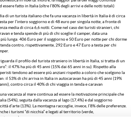
ssere fatto in Italia (oltre l’80% degli arrivi e delle notti totali)
a di un turista italiano che fa una vacanza in libertà in Italia è di circa
esta per l’intero soggiorno e di 48 euro per singola notte, a fronte di
za media di circa 6,6 notti. Come nel caso dei turisti stranieri, chi
aravan e tenda spende di più di chi sceglie il camper, data una
iù lunga: 406 Euro per il soggiorno e 50 Euro per notte per chi dorme
 tenda contro, rispettivamente, 292 Euro e 47 Euro a testa per chi
mper.
guarda il profilo del turista straniero in libertà in Italia, si tratta di un
ro”: il 47% ha più di 45 anni (15% dai 65 anni in su). Rispetto alla
peristi tendono ad essere più anziani rispetto a coloro che scelgono la
n: il 53% di chi arriva in Italia in autocaravan ha più di 45 anni (19%
anni), contro circa il 40% di chi viaggia in tenda e caravan
una vacanza al mare continua ad essere la motivazione principale che
talia (54%), seguita dalla vacanza al lago (17,4%) e dal soggiorno
 città d’arte (13%). La montagna raccoglie, invece, l’8% delle preferenze.
nche i turismi “di nicchia” e legati al territorio (verde,
mico, ecc.)
li, Lombardia, Toscana e Trentino A.A. sono le destinazioni preferite