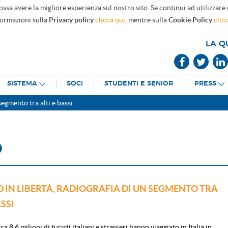
ossa avere la migliore esperienza sul nostro sito. Se continui ad utilizzare
formazioni sulla
Privacy policy
clicca qui
, mentre sulla
Cookie Policy
clic
LA Q
SISTEMA
SOCI
STUDENTI E SENIOR
PRESS
segmento tra alti e bassi
O
 IN LIBERTÀ, RADIOGRAFIA DI UN SEGMENTO TRA
ASSI
a 8,6 milioni di turisti italiani e stranieri hanno viaggiato in Italia in