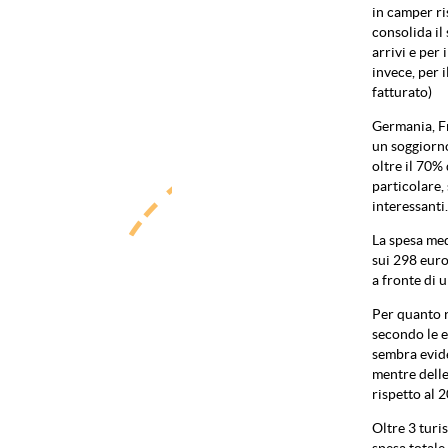
in camper ri
consolida il
arrivi e per
invece, per 
fatturato)
Germania, Fr
un soggiorno
oltre il 70%
particolare,
interessanti.
La spesa medi
sui 298 euro
a fronte di u
Per quanto ri
secondo le e
sembra evide
mentre delle
rispetto al 
Oltre 3 turi
spesa totale