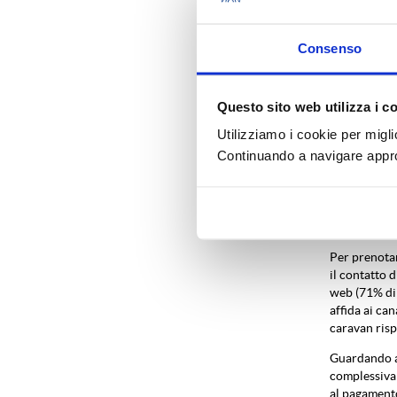
nel 2018, rac
Venezia e Ve
seconda posi
Consenso
regioni, com
L’estate rima
Questo sito web utilizza i c
luglio-agost
camperisti m
Utilizziamo i cookie per migli
e per la pri
Continuando a navigare approv
Appena il 36
sono sopratt
camperisti). 
all’esperien
Per prenotare
il contatto d
web (71% di 
affida ai can
caravan risp
Guardando a 
complessiva e
al pagamento