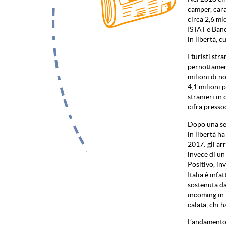
camper, cara
circa 2,6 ml
ISTAT e Banc
in libertà, 
I turisti str
pernottament
milioni di no
4,1 milioni p
stranieri in
cifra pressoc
Dopo una ser
in libertà ha
2017: gli ar
invece di un
Positivo, inv
Italia è inf
sostenuta dai
incoming in 
calata, chi h
L’andamento