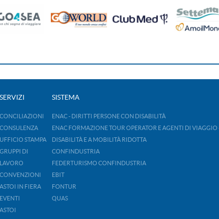
SERVIZI
SISTEMA
CONCILIAZIONI
ENAC - DIRITTI PERSONE CON DISABILITÀ
CONSULENZA
ENAC FORMAZIONE TOUR OPERATOR E AGENTI DI VIAGGIO 
UFFICIO STAMPA
DISABILITÀ E A MOBILITÀ RIDOTTA
GRUPPI DI
CONFINDUSTRIA
LAVORO
FEDERTURISMO CONFINDUSTRIA
CONVENZIONI
EBIT
ASTOI IN FIERA
FONTUR
EVENTI
QUAS
ASTOI