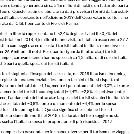
van e tenda, generando circa 54,6 milioni di notti e un fatturato pari a
d euro. Queste le stime elaborate su dati provvisori forniti da Eurostat-
a d’Italia e contenute nell’edizione 2019 dell’Osservatorio sul turismo
curato dal CISET per conto di Fiere di Parma.
anieri in libertà rappresentano il 52,4% degli arrivi ed il 50,7% dei
i totali: nel 2018, 4,5 milioni hanno visitato l’Italia trascorrendo 27,7
tti in campeggi e aree di sosta. I turisti italiani in libertà sono invece
er 26,9 milioni di notti. Per quanto riguarda il fatturato, i turisti
 camper, caravan e tenda hanno speso circa 1,3 miliardi di euro in Italia,
hé pari a quella spesa dai turisti italiani.
ie di stagioni all’insegna della crescita, nel 2018 il turismo incoming
 registrato una tendenziale flessione in termini di flussi rispetto al
rivi sono diminuiti del -1,1%, mentre i pernottamenti del -3,0%, a fronte
 aumento dei turisti incoming totali (+4,4% e +2,8%, rispettivamente).
ece, l’andamento del fatturato: la spesa dei turisti stranieri in libertà in
atti cresciuta del +0,8% contro un aumento del +4,4% per la spesa
 turisti incoming totali. Questo significa che sebbene i turisti
libertà siano diminuiti nel 2018, e la durata del loro soggiorno sia
a scelto l’Italia ha speso in proporzione di più rispetto al 2017
 complessivo nasconde performance diverse per il turismo che viaggia