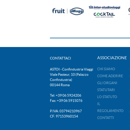
ASSOCIAZIONE
CONTATTACI
CHI SIAMO
ASTOI - Confindustria Viaggi
Viale Pasteur, 10 (Palazzo
COME ADERIRE
Confindustria)
GLI ORGANI
00144 Roma
STATUTARI
Tel: +39 06 5924206
LO STATUTO
Fax: +39 06 5915076
IL
REGOLAMENTO
P.IVA: 03794210967
CF: 97153960154
CONTATTI