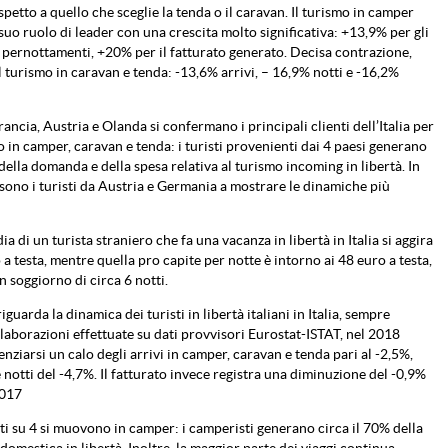
spetto a quello che sceglie la tenda o il caravan. Il turismo in camper
 suo ruolo di leader con una crescita molto significativa: +13,9% per gli
 i pernottamenti, +20% per il fatturato generato. Decisa contrazione,
il turismo in caravan e tenda: -13,6% arrivi, – 16,9% notti e -16,2%
ancia, Austria e Olanda si confermano i principali clienti dell’Italia per
 in camper, caravan e tenda: i turisti provenienti dai 4 paesi generano
 della domanda e della spesa relativa al turismo incoming in libertà. In
 sono i turisti da Austria e Germania a mostrare le dinamiche più
a di un turista straniero che fa una vacanza in libertà in Italia si aggira
 a testa, mentre quella pro capite per notte è intorno ai 48 euro a testa,
n soggiorno di circa 6 notti.
guarda la dinamica dei turisti in libertà italiani in Italia, sempre
laborazioni effettuate su dati provvisori Eurostat-ISTAT, nel 2018
nziarsi un calo degli arrivi in camper, caravan e tenda pari al -2,5%,
 notti del -4,7%. Il fatturato invece registra una diminuzione del -0,9%
2017
sti su 4 si muovono in camper: i camperisti generano circa il 70% della
 domestica in libertà. Inoltre, la maggior parte dei viaggi continua