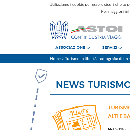
Utilizziamo i cookie per essere sicuri che tu p
Per maggiori in
ASSOCIAZIONE
SERVIZI
Home
Turismo in libertà, radiografia di un 
NEWS TURISM
TURISMO
ALTI E B
Nel 2018 circ