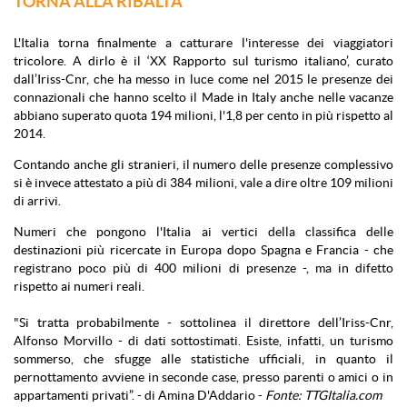
TORNA ALLA RIBALTA
L'Italia torna finalmente a catturare l'interesse dei viaggiatori
tricolore. A dirlo è il ‘XX Rapporto sul turismo italiano’, curato
dall’Iriss-Cnr, che ha messo in luce come nel 2015 le presenze dei
connazionali che hanno scelto il Made in Italy anche nelle vacanze
abbiano superato quota 194 milioni, l'1,8 per cento in più rispetto al
2014.
Contando anche gli stranieri, il numero delle presenze complessivo
si è invece attestato a più di 384 milioni, vale a dire oltre 109 milioni
di arrivi.
Numeri che pongono l'Italia ai vertici della classifica delle
destinazioni più ricercate in Europa dopo Spagna e Francia - che
registrano poco più di 400 milioni di presenze -, ma in difetto
rispetto ai numeri reali.
"Si tratta probabilmente - sottolinea il direttore dell’Iriss-Cnr,
Alfonso Morvillo - di dati sottostimati. Esiste, infatti, un turismo
sommerso, che sfugge alle statistiche ufficiali, in quanto il
pernottamento avviene in seconde case, presso parenti o amici o in
appartamenti privati”. - di Amina D'Addario -
Fonte: TTGItalia.com