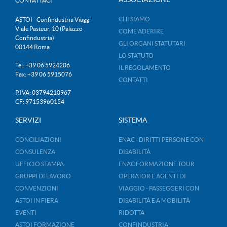
CONTATTACI
CHI SIAMO
ASTOI - Confindustria Viaggi
Viale Pasteur, 10 (Palazzo
COME ADERIRE
Confindustria)
GLI ORGANI STATUTARI
00144 Roma
LO STATUTO
Tel: +39 06 5924206
IL REGOLAMENTO
Fax: +39 06 5915076
CONTATTI
P.IVA: 03794210967
CF: 97153960154
SERVIZI
SISTEMA
CONCILIAZIONI
ENAC - DIRITTI PERSONE CON
CONSULENZA
DISABILITÀ
UFFICIO STAMPA
ENAC FORMAZIONE TOUR
GRUPPI DI LAVORO
OPERATOR E AGENTI DI
CONVENZIONI
VIAGGIO - PASSEGGERI CON
ASTOI IN FIERA
DISABILITÀ E A MOBILITÀ
EVENTI
RIDOTTA
ASTOI FORMAZIONE
CONFINDUSTRIA