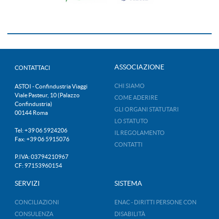
ASSOCIAZIONE
CONTATTACI
CHI SIAMO
ASTOI - Confindustria Viaggi
Viale Pasteur, 10 (Palazzo
COME ADERIRE
Confindustria)
GLI ORGANI STATUTARI
00144 Roma
LO STATUTO
Tel: +39 06 5924206
IL REGOLAMENTO
Fax: +39 06 5915076
CONTATTI
P.IVA: 03794210967
CF: 97153960154
SERVIZI
SISTEMA
CONCILIAZIONI
ENAC - DIRITTI PERSONE CON
CONSULENZA
DISABILITÀ