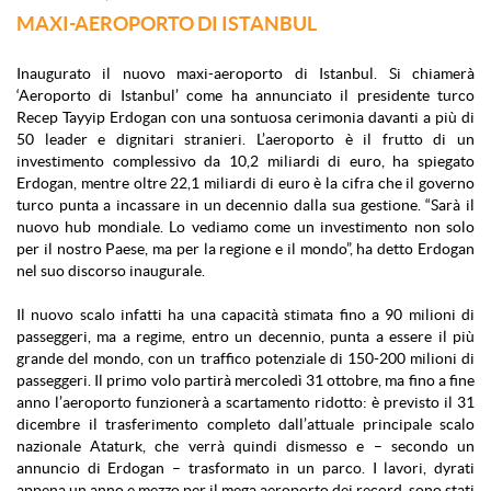
MAXI-AEROPORTO DI ISTANBUL
Inaugurato il nuovo maxi-aeroporto di Istanbul. Si chiamerà
‘Aeroporto di Istanbul’ come ha annunciato il presidente turco
Recep Tayyip Erdogan con una sontuosa cerimonia davanti a più di
50 leader e dignitari stranieri. L’aeroporto è il frutto di un
investimento complessivo da 10,2 miliardi di euro, ha spiegato
Erdogan, mentre oltre 22,1 miliardi di euro è la cifra che il governo
turco punta a incassare in un decennio dalla sua gestione. “Sarà il
nuovo hub mondiale. Lo vediamo come un investimento non solo
per il nostro Paese, ma per la regione e il mondo”, ha detto Erdogan
nel suo discorso inaugurale.
Il nuovo scalo infatti ha una capacità stimata fino a 90 milioni di
passeggeri, ma a regime, entro un decennio, punta a essere il più
grande del mondo, con un traffico potenziale di 150-200 milioni di
passeggeri. Il primo volo partirà mercoledì 31 ottobre, ma fino a fine
anno l’aeroporto funzionerà a scartamento ridotto: è previsto il 31
dicembre il trasferimento completo dall’attuale principale scalo
nazionale Ataturk, che verrà quindi dismesso e – secondo un
annuncio di Erdogan – trasformato in un parco. I lavori, dyrati
appena un anno e mezzo per il mega aeroporto dei record, sono stati