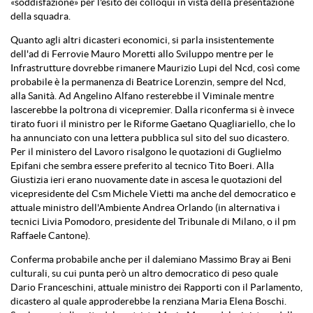
«soddisfazione» per l'esito dei colloqui in vista della presentazione
della squadra.
Quanto agli altri dicasteri economici, si parla insistentemente
dell'ad di Ferrovie Mauro Moretti allo Sviluppo mentre per le
Infrastrutture dovrebbe rimanere Maurizio Lupi del Ncd, così come
probabile è la permanenza di Beatrice Lorenzin, sempre del Ncd,
alla Sanità. Ad Angelino Alfano resterebbe il Viminale mentre
lascerebbe la poltrona di vicepremier. Dalla riconferma si è invece
tirato fuori il ministro per le Riforme Gaetano Quagliariello, che lo
ha annunciato con una lettera pubblica sul sito del suo dicastero.
Per il ministero del Lavoro risalgono le quotazioni di Guglielmo
Epifani che sembra essere preferito al tecnico Tito Boeri. Alla
Giustizia ieri erano nuovamente date in ascesa le quotazioni del
vicepresidente del Csm Michele Vietti ma anche del democratico e
attuale ministro dell'Ambiente Andrea Orlando (in alternativa i
tecnici Livia Pomodoro, presidente del Tribunale di Milano, o il pm
Raffaele Cantone).
Conferma probabile anche per il dalemiano Massimo Bray ai Beni
culturali, su cui punta però un altro democratico di peso quale
Dario Franceschini, attuale ministro dei Rapporti con il Parlamento,
dicastero al quale approderebbe la renziana Maria Elena Boschi.