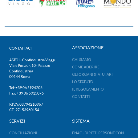
ASSOCIAZIONE
CONTATTACI
CHI SIAMO
ASTOI - Confindustria Viaggi
Viale Pasteur, 10 (Palazzo
COME ADERIRE
Confindustria)
GLI ORGANI STATUTARI
00144 Roma
LO STATUTO
Tel: +39 06 5924206
IL REGOLAMENTO
Fax: +39 06 5915076
CONTATTI
P.IVA: 03794210967
CF: 97153960154
SERVIZI
SISTEMA
CONCILIAZIONI
ENAC - DIRITTI PERSONE CON