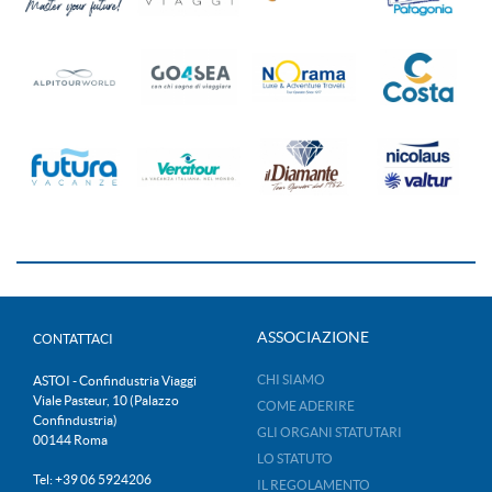
ASSOCIAZIONE
CONTATTACI
CHI SIAMO
ASTOI - Confindustria Viaggi
Viale Pasteur, 10 (Palazzo
COME ADERIRE
Confindustria)
GLI ORGANI STATUTARI
00144 Roma
LO STATUTO
Tel: +39 06 5924206
IL REGOLAMENTO