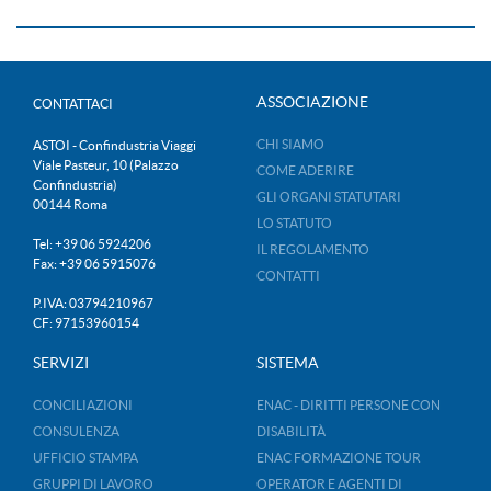
ASSOCIAZIONE
CONTATTACI
CHI SIAMO
ASTOI - Confindustria Viaggi
Viale Pasteur, 10 (Palazzo
COME ADERIRE
Confindustria)
GLI ORGANI STATUTARI
00144 Roma
LO STATUTO
Tel: +39 06 5924206
IL REGOLAMENTO
Fax: +39 06 5915076
CONTATTI
P.IVA: 03794210967
CF: 97153960154
SERVIZI
SISTEMA
CONCILIAZIONI
ENAC - DIRITTI PERSONE CON
CONSULENZA
DISABILITÀ
UFFICIO STAMPA
ENAC FORMAZIONE TOUR
GRUPPI DI LAVORO
OPERATOR E AGENTI DI