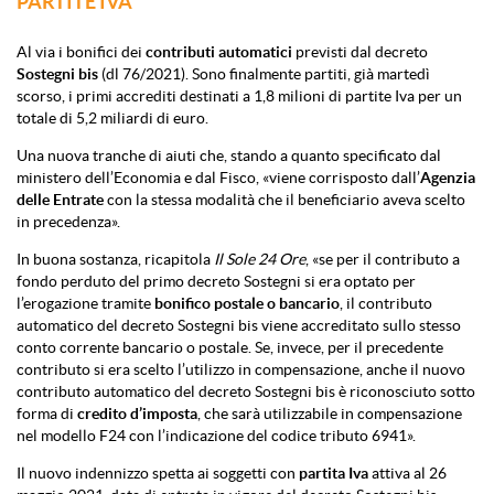
PARTITE IVA
Al via i bonifici dei
contributi automatici
previsti dal decreto
Sostegni bis
(dl 76/2021). Sono finalmente partiti, già martedì
scorso, i primi accrediti destinati a 1,8 milioni di partite Iva per un
totale di 5,2 miliardi di euro.
Una nuova tranche di aiuti che, stando a quanto specificato dal
ministero dell’Economia e dal Fisco, «viene corrisposto dall’
Agenzia
delle Entrate
con la stessa modalità che il beneficiario aveva scelto
in precedenza».
In buona sostanza, ricapitola
Il Sole 24 Ore
, «se per il contributo a
fondo perduto del primo decreto Sostegni si era optato per
l’erogazione tramite
bonifico postale o bancario
, il contributo
automatico del decreto Sostegni bis viene accreditato sullo stesso
conto corrente bancario o postale. Se, invece, per il precedente
contributo si era scelto l’utilizzo in compensazione, anche il nuovo
contributo automatico del decreto Sostegni bis è riconosciuto sotto
forma di
credito d’imposta
, che sarà utilizzabile in compensazione
nel modello F24 con l’indicazione del codice tributo 6941».
Il nuovo indennizzo spetta ai soggetti con
partita Iva
attiva al 26