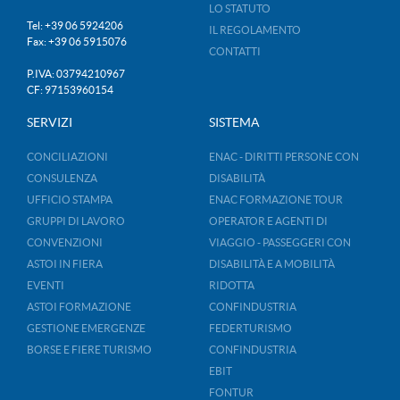
LO STATUTO
Tel: +39 06 5924206
IL REGOLAMENTO
Fax: +39 06 5915076
CONTATTI
P.IVA: 03794210967
CF: 97153960154
SERVIZI
SISTEMA
CONCILIAZIONI
ENAC - DIRITTI PERSONE CON
CONSULENZA
DISABILITÀ
UFFICIO STAMPA
ENAC FORMAZIONE TOUR
GRUPPI DI LAVORO
OPERATOR E AGENTI DI
CONVENZIONI
VIAGGIO - PASSEGGERI CON
ASTOI IN FIERA
DISABILITÀ E A MOBILITÀ
EVENTI
RIDOTTA
ASTOI FORMAZIONE
CONFINDUSTRIA
GESTIONE EMERGENZE
FEDERTURISMO
BORSE E FIERE TURISMO
CONFINDUSTRIA
EBIT
FONTUR