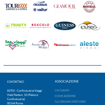
ASSOCIAZIONE
CONTATTACI
CHI SIAMO
ASTOI - Confindustria Viaggi
Viale Pasteur, 10 (Palazzo
COME ADERIRE
Confindustria)
GLI ORGANI STATUTARI
00144 Roma