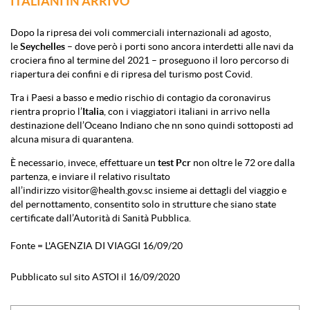
ITALIANI IN ARRIVO
Dopo la ripresa dei voli commerciali internazionali ad agosto,
le
Seychelles
– dove però i porti sono ancora interdetti alle navi da
crociera fino al termine del 2021 – proseguono il loro percorso di
riapertura dei confini e di ripresa del turismo post Covid.
Tra i Paesi a basso e medio rischio di contagio da coronavirus
rientra proprio l’
Italia
, con i viaggiatori italiani in arrivo nella
destinazione dell’Oceano Indiano che nn sono quindi sottoposti ad
alcuna misura di quarantena.
È necessario, invece, effettuare un
test Pcr
non oltre le 72 ore dalla
partenza, e inviare il relativo risultato
all’indirizzo
visitor@health.gov.sc
insieme ai dettagli del viaggio e
del pernottamento, consentito solo in strutture che siano state
certificate dall’Autorità di Sanità Pubblica.
Fonte = L'AGENZIA DI VIAGGI 16/09/20
Pubblicato sul sito ASTOI il 16/09/2020