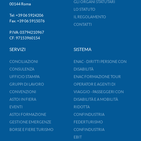
GLI ORGANI STATUTARI
00144 Roma
LO STATUTO
Tel: +39 06 5924206
IL REGOLAMENTO
Fax: +39 06 5915076
CONTATTI
P.IVA: 03794210967
CF: 97153960154
SERVIZI
SISTEMA
CONCILIAZIONI
ENAC - DIRITTI PERSONE CON
CONSULENZA
DISABILITÀ
UFFICIO STAMPA
ENAC FORMAZIONE TOUR
GRUPPI DI LAVORO
OPERATOR E AGENTI DI
CONVENZIONI
VIAGGIO - PASSEGGERI CON
ASTOI IN FIERA
DISABILITÀ E A MOBILITÀ
EVENTI
RIDOTTA
ASTOI FORMAZIONE
CONFINDUSTRIA
GESTIONE EMERGENZE
FEDERTURISMO
BORSE E FIERE TURISMO
CONFINDUSTRIA
EBIT