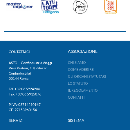
ASSOCIAZIONE
CONTATTACI
CHI SIAMO
ASTOI - Confindustria Viaggi
Viale Pasteur, 10 (Palazzo
COME ADERIRE
Confindustria)
GLI ORGANI STATUTARI
00144 Roma
LO STATUTO
Tel: +39 06 5924206
IL REGOLAMENTO
Fax: +39 06 5915076
CONTATTI
P.IVA: 03794210967
CF: 97153960154
SERVIZI
SISTEMA