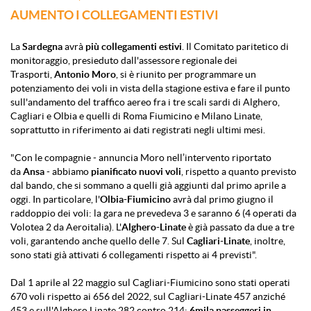
AUMENTO I COLLEGAMENTI ESTIVI
La
Sardegna
avrà
più collegamenti estivi
. Il Comitato paritetico di
monitoraggio, presieduto dall'assessore regionale dei
Trasporti,
Antonio Moro
, si è riunito per programmare un
potenziamento dei voli in vista della stagione estiva e fare il punto
sull'andamento del traffico aereo fra i tre scali sardi di Alghero,
Cagliari e Olbia e quelli di Roma Fiumicino e Milano Linate,
soprattutto in riferimento ai dati registrati negli ultimi mesi.
"Con le compagnie - annuncia Moro nell’intervento riportato
da
Ansa
- abbiamo
pianificato nuovi voli
, rispetto a quanto previsto
dal bando, che si sommano a quelli già aggiunti dal primo aprile a
oggi. In particolare, l'
Olbia-Fiumicino
avrà dal primo giugno il
raddoppio dei voli: la gara ne prevedeva 3 e saranno 6 (4 operati da
Volotea 2 da Aeroitalia). L'
Alghero-Linate
è già passato da due a tre
voli, garantendo anche quello delle 7. Sul
Cagliari-Linate
, inoltre,
sono stati già attivati 6 collegamenti rispetto ai 4 previsti".
Dal 1 aprile al 22 maggio sul Cagliari-Fiumicino sono stati operati
670 voli rispetto ai 656 del 2022, sul Cagliari-Linate 457 anziché
453 e sull'Alghero Linate 282 contro 214:
6mila passeggeri in