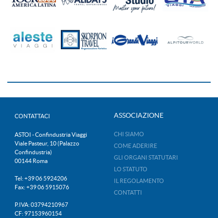
ASSOCIAZIONE
CONTATTACI
CHI SIAMO
ASTOI - Confindustria Viaggi
Viale Pasteur, 10 (Palazzo
COME ADERIRE
Confindustria)
GLI ORGANI STATUTARI
00144 Roma
LO STATUTO
Tel: +39 06 5924206
IL REGOLAMENTO
Fax: +39 06 5915076
CONTATTI
P.IVA: 03794210967
CF: 97153960154