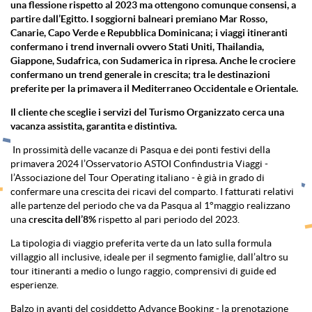
una flessione rispetto al 2023 ma ottengono comunque consensi, a
partire dall’Egitto. I soggiorni balneari premiano Mar Rosso,
Canarie, Capo Verde e Repubblica Dominicana; i viaggi itineranti
confermano i trend invernali ovvero Stati Uniti, Thailandia,
Giappone, Sudafrica, con Sudamerica in ripresa. Anche le crociere
confermano un trend generale in crescita; tra le destinazioni
preferite per la primavera il Mediterraneo Occidentale e Orientale.
Il cliente che sceglie i servizi del Turismo Organizzato cerca una
vacanza assistita, garantita e distintiva.
In prossimità delle vacanze di Pasqua e dei ponti festivi della
primavera 2024 l’Osservatorio ASTOI Confindustria Viaggi -
l’Associazione del Tour Operating italiano - è già in grado di
confermare una crescita dei ricavi del comparto. I fatturati relativi
alle partenze del periodo che va da Pasqua al 1°maggio realizzano
una
crescita dell’8%
rispetto al pari periodo del 2023.
La tipologia di viaggio preferita verte da un lato sulla formula
villaggio all inclusive, ideale per il segmento famiglie, dall’altro su
tour itineranti a medio o lungo raggio, comprensivi di guide ed
esperienze.
Balzo in avanti del cosiddetto Advance Booking - la prenotazione