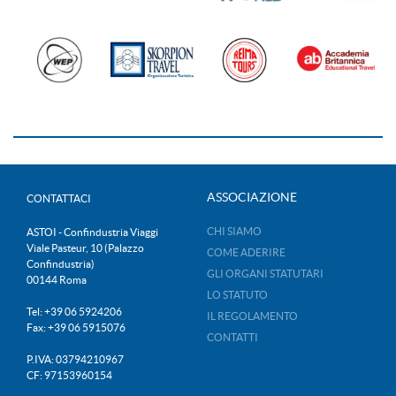
ASSOCIAZIONE
CONTATTACI
CHI SIAMO
ASTOI - Confindustria Viaggi
Viale Pasteur, 10 (Palazzo
COME ADERIRE
Confindustria)
GLI ORGANI STATUTARI
00144 Roma
LO STATUTO
Tel: +39 06 5924206
IL REGOLAMENTO
Fax: +39 06 5915076
CONTATTI
P.IVA: 03794210967
CF: 97153960154