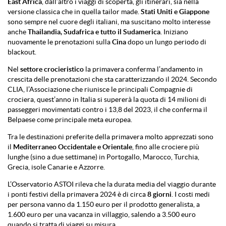
East Africa
, dall’altro i viaggi di scoperta, gli itinerari, sia nella
versione classica che in quella tailor made.
Stati Uniti e Giappone
sono sempre nel cuore degli italiani, ma suscitano molto interesse
anche
Thailandia, Sudafrica e tutto il Sudamerica
. Iniziano
nuovamente le prenotazioni sulla
Cina
dopo un lungo periodo di
blackout.
Nel
settore crocieristico
la primavera conferma l’andamento in
crescita delle prenotazioni che sta caratterizzando il 2024. Secondo
CLIA, l’Associazione che riunisce le principali Compagnie di
crociera, quest’anno in Italia si supererà la quota di 14 milioni di
passeggeri movimentati contro i 13,8 del 2023, il che conferma il
Belpaese come principale meta europea.
Tra le destinazioni preferite della primavera molto apprezzati sono
il
Mediterraneo Occidentale e Orientale
, fino alle crociere più
lunghe (sino a due settimane) in Portogallo, Marocco, Turchia,
Grecia, isole Canarie e Azzorre.
L’Osservatorio ASTOI rileva che la durata media del viaggio durante
i ponti festivi della primavera 2024 è di circa
8 giorni
. I costi medi
per persona vanno da 1.150 euro per il prodotto generalista, a
1.600 euro per una vacanza in villaggio, salendo a 3.500 euro
quando si tratta di viaggi su misura.