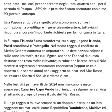
anticipata - mai così preponderante negli ultimi quattro anni: per il
periodo di Pasqua il 35% delle pratiche è stato prenotato con oltre
90 giorni di anticipo.
Una Pasqua anticipata rispetto allo scorso anno spinge i
connazionali a prediligere in generale mete estere; tuttavia, si
riscontra ancora un’importante richiesta per la
montagna in Italia
.
In Europa,
l’Islanda
è una riconferma, cui si aggiungono
Irlanda,
Paesi scandinavi e Portogallo
. Nel medio raggio, il conflitto in
Medio Oriente continua ad impattare sulle destinazioni colpite e
sulle zone limitrofe, tra cui l’Egitto, anche se l’appeal di questa
destinazione resta molto rilevante; in riduzione le crociere sul Nilo
mentre si registrano prenotazioni consistenti (seppur in calo
rispetto allo scorso anno) per i soggiorni balneari nel Mar Rosso,
nei resort a Sharm el Sheikh e Marsa Alam.
Nelle festività primaverili del 2024 non mancano le mete
evergreen,
Canarie e Capo Verde
in primis, che salgono nel ranking
sfruttando a proprio favore il calo del Mar Rosso.
Il lungo raggio si muove sempre su un doppio binario: da un lato i
soggiorni nei mari caldi, come
Repubblica Dominicana, Maldive ed