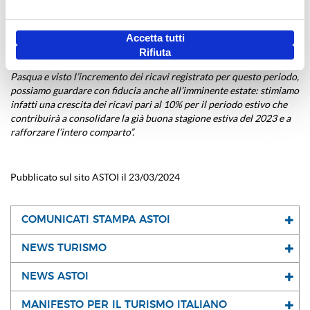
questo tipo di viaggi grazie alla lunga e profonda conoscenza dei
territori e delle popolazioni locali, e questo aiuta a segnare una
profonda differenza con le prenotazioni volo+hotel reperibili sulle
Accetta tutti
piattaforme tecnologiche”.
Continua Ezhaya:
“considerando la forte
Rifiuta
incidenza della prenotazione anticipata rilevata per le vacanze di
Pasqua e visto l’incremento dei ricavi registrato per questo periodo,
possiamo guardare con fiducia anche all’imminente estate: stimiamo
infatti una crescita dei ricavi pari al 10% per il periodo estivo che
contribuirà a consolidare la già buona stagione estiva del 2023 e a
rafforzare l’intero comparto”.
Pubblicato sul sito ASTOI il 23/03/2024
COMUNICATI STAMPA ASTOI
NEWS TURISMO
NEWS ASTOI
MANIFESTO PER IL TURISMO ITALIANO