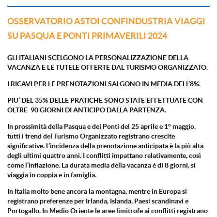
OSSERVATORIO ASTOI CONFINDUSTRIA VIAGGI
SU PASQUA E PONTI PRIMAVERILI 2024
GLI ITALIANI SCELGONO LA PERSONALIZZAZIONE DELLA
VACANZA
E LE TUTELE OFFERTE DAL TURISMO ORGANIZZATO.
I RICAVI PER LE PRENOTAZIONI SALGONO IN MEDIA DELL’8%.
PIU’ DEL 35% DELLE PRATICHE SONO STATE EFFETTUATE CON
OLTRE
90 GIORNI DI ANTICIPO DALLA PARTENZA.
In prossimità della Pasqua e dei Ponti del 25 aprile e 1° maggio,
tutti i trend del Turismo Organizzato registrano crescite
significative. L’incidenza della prenotazione anticipata è la più alta
degli ultimi quattro anni. I conflitti impattano relativamente, così
come l’inflazione. La durata media della vacanza è di 8 giorni, si
viaggia in coppia e in famiglia.
In Italia molto bene ancora la montagna, mentre in Europa si
registrano preferenze per Irlanda, Islanda, Paesi scandinavi e
Portogallo. In Medio Oriente le aree limitrofe ai conflitti registrano