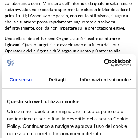
collaborando con il Ministero dell’Interno e da qualche settimana è
stata avviata una procedura sperimentale che sta iniziando a dare i
primi frutti; l’Associazione perciò, con cauto ottimismo, si augura
che la situazione possa rapidamente migliorare e risolversi
definitivamente, così da non impattare sulle prenotazioni estive.
Una delle sfide del Turismo Organizzato è riuscire ad attrarre
i
giovani
. Questo target si sta avvicinando alla filiera dei Tour
Operator e delle Agenzie di Viaggio in quanto più attento alla
qualità dei servizi e alla sicurezza rispetto al passato; vengono scelte
soprattutto le vacanze balneari e, in misura inferiore, i viaggi
itineranti.
Consenso
Dettagli
Informazioni sui cookie
Commenta
Pier Ezhaya, Presidente ASTOI Confindustria Viaggi:
“Le
prenotazioni per il periodo di Pasqua e ponti primaverili registrano
una crescita dei ricavi dell’8% sul 2023 e la quasi totalità delle
destinazioni coinvolte evidenzia un trend positivo. Il Turismo
Questo sito web utilizza i cookie
Organizzato registra crescite percentualmente più alte del turismo
in generale, segno che è finalmente scelto dai consumatori per gli
Utilizziamo i cookie per migliorare la sua esperienza di
insostituibili valori che lo caratterizzano; infatti, è percepito dalle
navigazione e per le finalità descritte nella nostra Cookie
persone come fonte di garanzie, ma anche come canale dove
Policy. Continuando a navigare approva l'uso dei cookie
riuscire a prenotare esperienze più personalizzate e difficilmente
necessari al corretto funzionamento del sito.
reperibili individualmente. Gli Operatori sono in grado di offrire