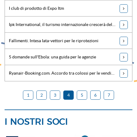
I club di prodotto di Expo Itm
Ipk International, il turismo internazionale crescerà del 5% nel 2015
Fallimenti. Intesa Iata-vettori per le riprotezioni
5 domande sull'Ebola: una guida per le agenzie
Ryanair-Booking.com. Accordo tra colossi per le vendite online
1
2
3
4
5
6
7
I NOSTRI SOCI