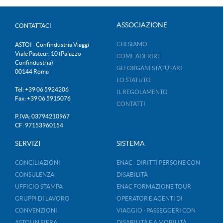
ASSOCIAZIONE
CONTATTACI
CHI SIAMO
ASTOI - Confindustria Viaggi
Viale Pasteur, 10 (Palazzo
COME ADERIRE
Confindustria)
GLI ORGANI STATUTARI
00144 Roma
LO STATUTO
Tel: +39 06 5924206
IL REGOLAMENTO
Fax: +39 06 5915076
CONTATTI
P.IVA: 03794210967
CF: 97153960154
SERVIZI
SISTEMA
CONCILIAZIONI
ENAC - DIRITTI PERSONE CON
CONSULENZA
DISABILITÀ
UFFICIO STAMPA
ENAC FORMAZIONE TOUR
GRUPPI DI LAVORO
OPERATOR E AGENTI DI
CONVENZIONI
VIAGGIO - PASSEGGERI CON
ASTOI IN FIERA
DISABILITÀ E A MOBILITÀ