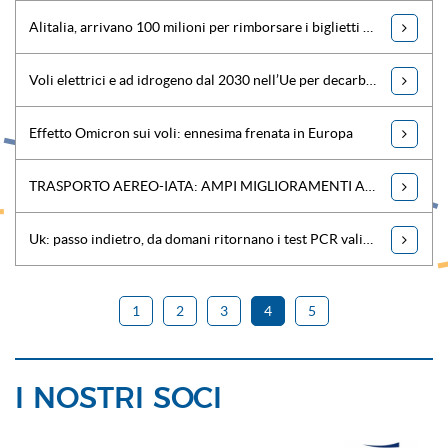
Alitalia, arrivano 100 milioni per rimborsare i biglietti e i voucher
Voli elettrici e ad idrogeno dal 2030 nell’Ue per decarbonizzare il trasporto aereo
Effetto Omicron sui voli: ennesima frenata in Europa
TRASPORTO AEREO-IATA: AMPI MIGLIORAMENTI AD OTTOBRE
Uk: passo indietro, da domani ritornano i test PCR validi solo 48 ore
1
2
3
4
5
I NOSTRI SOCI