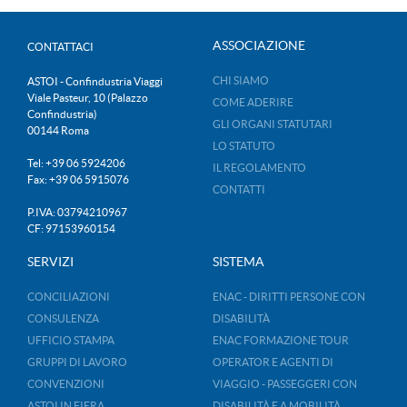
ASSOCIAZIONE
CONTATTACI
CHI SIAMO
ASTOI - Confindustria Viaggi
Viale Pasteur, 10 (Palazzo
COME ADERIRE
Confindustria)
GLI ORGANI STATUTARI
00144 Roma
LO STATUTO
Tel: +39 06 5924206
IL REGOLAMENTO
Fax: +39 06 5915076
CONTATTI
P.IVA: 03794210967
CF: 97153960154
SERVIZI
SISTEMA
CONCILIAZIONI
ENAC - DIRITTI PERSONE CON
CONSULENZA
DISABILITÀ
UFFICIO STAMPA
ENAC FORMAZIONE TOUR
GRUPPI DI LAVORO
OPERATOR E AGENTI DI
CONVENZIONI
VIAGGIO - PASSEGGERI CON
ASTOI IN FIERA
DISABILITÀ E A MOBILITÀ