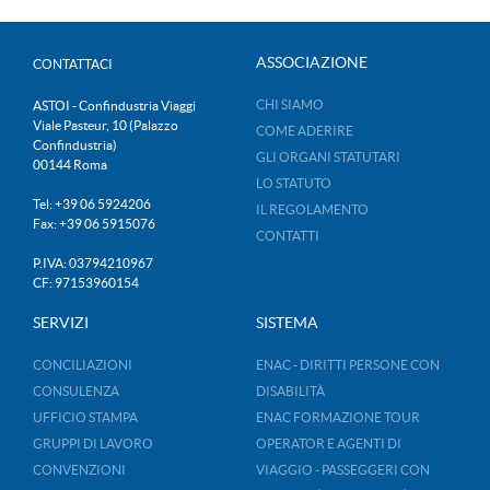
ASSOCIAZIONE
CONTATTACI
CHI SIAMO
ASTOI - Confindustria Viaggi
Viale Pasteur, 10 (Palazzo
COME ADERIRE
Confindustria)
GLI ORGANI STATUTARI
00144 Roma
LO STATUTO
Tel: +39 06 5924206
IL REGOLAMENTO
Fax: +39 06 5915076
CONTATTI
P.IVA: 03794210967
CF: 97153960154
SERVIZI
SISTEMA
CONCILIAZIONI
ENAC - DIRITTI PERSONE CON
CONSULENZA
DISABILITÀ
UFFICIO STAMPA
ENAC FORMAZIONE TOUR
GRUPPI DI LAVORO
OPERATOR E AGENTI DI
CONVENZIONI
VIAGGIO - PASSEGGERI CON