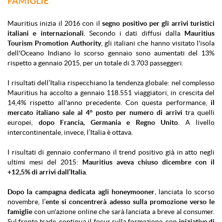
FAMIGLIE
Mauritius inizia il 2016 con il
segno positivo per gli arrivi turistici
italiani e internazionali
. Secondo i dati diffusi dalla
Mauritius
Tourism Promotion Authority
, gli italiani che hanno visitato l'isola
dell'Oceano Indiano lo scorso gennaio sono aumentati del 13%
rispetto a gennaio 2015, per un totale di 3.703 passeggeri.
I risultati dell’Italia rispecchiano la tendenza globale: nel complesso
Mauritius ha accolto a gennaio 118.551 viaggiatori, in crescita del
14,4% rispetto all'anno precedente. Con questa performance,
il
mercato italiano sale al 4° posto per numero di arrivi
tra quelli
europei,
dopo Francia, Germania e Regno Unito
. A livello
intercontinentale, invece, l’Italia è ottava.
I risultati di gennaio confermano il trend positivo già in atto negli
ultimi mesi del 2015:
Mauritius aveva chiuso dicembre con il
+12,5% di arrivi dall’Italia
.
Dopo la campagna dedicata agli honeymooner
, lanciata lo scorso
novembre, l’
ente si concentrerà adesso sulla promozione verso le
famiglie
con un'azione online che sarà lanciata a breve al consumer.
Sul fronte trade, continua il focus sulla formazione, con
iniziative di