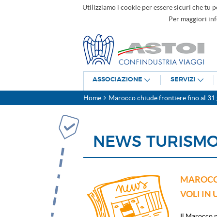
Utilizziamo i cookie per essere sicuri che tu p
Per maggiori in
ASSOCIAZIONE
SERVIZI
Home
Marocco chiude frontiere fino al 31 g
NEWS TURISM
MAROCCO
VOLI IN 
Il Marocco p