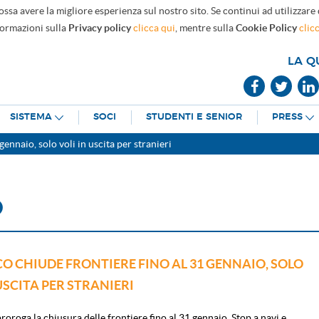
ossa avere la migliore esperienza sul nostro sito. Se continui ad utilizzare
formazioni sulla
Privacy policy
clicca qui
, mentre sulla
Cookie Policy
clic
LA Q
SISTEMA
SOCI
STUDENTI E SENIOR
PRESS
ennaio, solo voli in uscita per stranieri
O
 CHIUDE FRONTIERE FINO AL 31 GENNAIO, SOLO
USCITA PER STRANIERI
roroga la chiusura delle frontiere fino al 31 gennaio. Stop a navi e