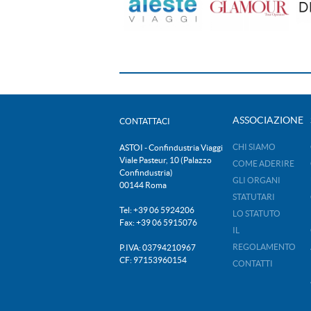
ASSOCIAZIONE
CONTATTACI
CHI SIAMO
ASTOI - Confindustria Viaggi
Viale Pasteur, 10 (Palazzo
COME ADERIRE
Confindustria)
GLI ORGANI
00144 Roma
STATUTARI
Tel: +39 06 5924206
LO STATUTO
Fax: +39 06 5915076
IL
REGOLAMENTO
P.IVA: 03794210967
CF: 97153960154
CONTATTI