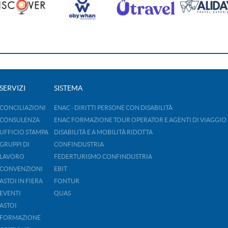
SERVIZI
SISTEMA
CONCILIAZIONI
ENAC - DIRITTI PERSONE CON DISABILITÀ
CONSULENZA
ENAC FORMAZIONE TOUR OPERATOR E AGENTI DI VIAGGIO 
UFFICIO STAMPA
DISABILITÀ E A MOBILITÀ RIDOTTA
GRUPPI DI
CONFINDUSTRIA
LAVORO
FEDERTURISMO CONFINDUSTRIA
CONVENZIONI
EBIT
ASTOI IN FIERA
FONTUR
EVENTI
QUAS
ASTOI
FORMAZIONE