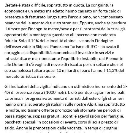
L'estate è stata difficile, soprattutto in quota. La congiuntura
economica e un meteo maledetto hanno causato un forte calo di
presenze e di fatturato lungo tutto l'arco alpino, non compensato
neanche dall'aumento di turisti stranieri. Eppure, anche se perdura
il timore per l'incognita meteo/neve e per il protrarsi della crisi, gli
operatori della montagna guardano all'inverno con moderata
fiducia. Solo il 14% delle località alpine - secondo l'indagine
dell'osservatorio Skipass Panorama Turismo di JFC - ha avuto il
coraggio e la disponibilità economica di investire in servizi e
infrastrutture: ma, nonostante l'equilibrio instabile, dal Piemonte
alle Dolomiti c'è voglia di neve e di riscatto per un settore che nel
suo complesso fattura quasi 10 miliardi di euro l'anno, l'11,3% del
mercato turistico nazionale.
Gli indicatori della vigilia indicano un ottimistico incremento del 3-
4% di presenze sopra i 1000 metri. E ciò per due ragioni principali.
La prima: il progressivo aumento di turisti dall'estero (gli stranieri
hanno ormai superato gli italiani sulle nostre Alpi), ma soprattutto
le molte, moltissime offerte promozionali sfornate nei periodi di
bassa stagione: skipass gratuiti, sconti e agevolazioni per famiglie,
pacchetti speciali in occasioni di eventi, corsi di sci a prezzo di
saldo. Anche le prenotazioni delle vacanze, in tempi di cinghie