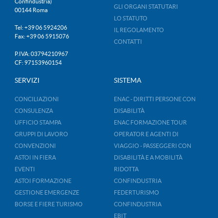
Confindustria)
GLI ORGANI STATUTARI
00144 Roma
LO STATUTO
Tel: +39 06 5924206
IL REGOLAMENTO
Fax: +39 06 5915076
CONTATTI
P.IVA: 03794210967
CF: 97153960154
SERVIZI
SISTEMA
CONCILIAZIONI
ENAC - DIRITTI PERSONE CON
CONSULENZA
DISABILITÀ
UFFICIO STAMPA
ENAC FORMAZIONE TOUR
GRUPPI DI LAVORO
OPERATOR E AGENTI DI
CONVENZIONI
VIAGGIO - PASSEGGERI CON
ASTOI IN FIERA
DISABILITÀ E A MOBILITÀ
EVENTI
RIDOTTA
ASTOI FORMAZIONE
CONFINDUSTRIA
GESTIONE EMERGENZE
FEDERTURISMO
BORSE E FIERE TURISMO
CONFINDUSTRIA
EBIT