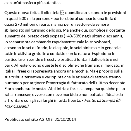
e da un'atmosfera più autentica.
Questa nuova fetta di clientela  quantificata secondo le previsioni
in quasi 800 mila persone - porterebbe al comparto una linfa di
quasi 270 milioni di euro: manna per un settore da sempre
sbilanciato sul turismo dello sci. Ma anche qui, complice il costante
aumento del prezzo degli skipass (+40/50% negli ultimi dieci anni),
lo scenario sta cambiando rapidamente: cala lo snowboard,
crescono lo sci di fondo, le ciaspole, lo scialpinismo e in generale
tutte le attività gratuite a contatto con la natura. Esplodono in
particolare freeride e freestyle praticati lontani dalle piste e nei
park. All'estero sono queste le discipline che trainano il mercato, in
Italia il freeski rappresenta ancora una nicchia. Ma è proprio sulla
sua tribù alternativa e variopinta che le aziende di settore stanno
puntando per arginare l'emorragia di fatturato dell'ultimo decennio.
E ora anche sulle nostre Alpi inizia a fare la comparsa qualche pista
«alla francese», ovvero con neve morbida e non battuta. L'ideale da
affrontare con gli sci larghi in tutta libertà. -
Fonte: La Stampa (di
Max Cassani)
Pubblicato sul sito ASTOI il 31/10/2014