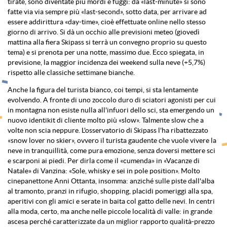
tirate, sono diventate più mordi e fuggi: da «last-minute» si sono
fatte via via sempre più «last-second», sotto data, per arrivare ad
essere addirittura «day-time», cioè effettuate online nello stesso
giorno di arrivo. Si dà un occhio alle previsioni meteo (giovedì
mattina alla fiera Skipass si terrà un convegno proprio su questo
tema) e si prenota per una notte, massimo due. Ecco spiegata, in
previsione, la maggior incidenza dei weekend sulla neve (+5,7%)
rispetto alle classiche settimane bianche.
Anche la figura del turista bianco, coi tempi, si sta lentamente
evolvendo. A fronte di uno zoccolo duro di sciatori agonisti per cui
in montagna non esiste nulla all'infuori dello sci, sta emergendo un
nuovo identikit di cliente molto più «slow». Talmente slow che a
volte non scia neppure. L'osservatorio di Skipass l'ha ribattezzato
«snow lover no skier», ovvero il turista gaudente che vuole vivere la
neve in tranquillità, come pura emozione, senza doversi mettere sci
e scarponi ai piedi. Per dirla come il «cumenda» in «Vacanze di
Natale» di Vanzina: «Sole, whisky e sei in pole position». Molto
cinepanettone Anni Ottanta, insomma: anziché sulle piste dall'alba
al tramonto, pranzi in rifugio, shopping, placidi pomeriggi alla spa,
aperitivi con gli amici e serate in baita col gatto delle nevi. In centri
alla moda, certo, ma anche nelle piccole località di valle: in grande
ascesa perché caratterizzate da un miglior rapporto qualità-prezzo