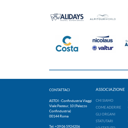
ASSOCIAZIONE
CONTATTACI
CHI SIAMO
ASTOI - Confindustria Viaggi
Viale Pasteur, 10 (Palazzo
COME ADERIRE
Confindustria)
GLI ORGANI
00144 Roma
STATUTARI
Tel: +39 06 5924206
LO STATUTO