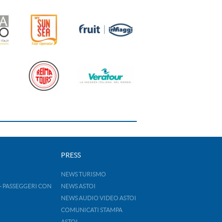
PRESS
NEWS TURISMO
- PASSEGGERI CON
NEWS ASTOI
NEWS AUDIO VIDEO ASTOI
COMUNICATI STAMPA
ASTOI