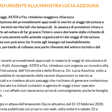
O URGENTE ALLA MINISTRA LUCIA AZZOLINA
iaggi, ASTOI e Fto, chiedono maggiore chiarezza
etazione dei provvedimenti approvati in merito ai viaggi istruzione e
n termini territoriali che temporali. In assenza di previsioni chiare e
te ad evitare di far gravare l’intero onere derivante dalle richieste di
i unicamente sulle aziende organizzatrici dei viaggi di istruzione,
e non potranno far fronte agli impegni ed inevitabilmente
 portando al collasso una parte rilevante del settore turistico del
i recenti provvedimenti approvati in materia di viaggi di istruzione e di
o, Aidit, Assoviaggi, ASTOI e Fto, chiedono con urgenza un incontro alla
’Istruzione, dell’Università e della Ricerca, On. Lucia Azzolina, volto a
modalità di recepimento delle recenti disposizioni in merito ai
icati e a rivedere alcuni passaggi che rischiano di generare contenzioso
ritoriale tra istituti scolastici e agenzie di viaggi e tour operator
i, i cui effetti non lasceranno prive di coinvolgimento anche le famiglie
ti.
ià in attesa dell’emanando Dpcm attuativo del Dl 23 febbraio 2020,
 nota pubblicata sul proprio sito web, nella notte tra sabato 22 e