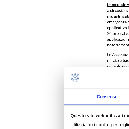
immediate vi
a circostanz
ingiustifica
emergenza di
applicativo i
24 ore
, sal
applicazione
notoriament
Le Associazi
mirato e bas
spaziale - co
ogni caso, è
conferenti a
in maniera r
sistema econ
compromesso,
Consenso
di cancellazi
di organizza
Questo sito web utilizza i c
In assenza di
onere deriva
Utilizziamo i cookie per migli
sarebbero le