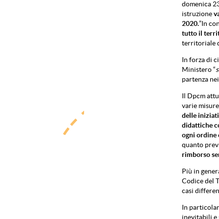
domenica 23 
istruzione
v
2020.
”In co
tutto il terr
territoriale 
In forza di c
Ministero “
s
partenza nei
Il Dpcm attu
varie misur
delle iniziat
didattiche 
ogni ordine 
quanto previ
rimborso se
Più in gener
Codice del T
casi differe
In particola
inevitabili 