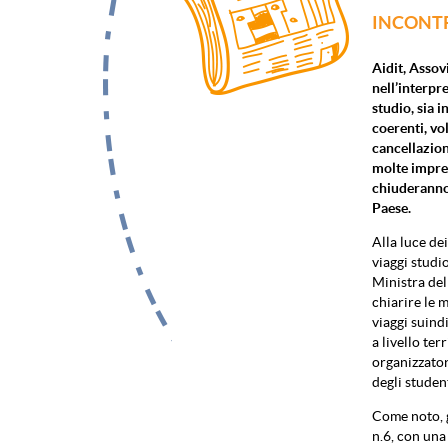
INCONTR
Aidit, Assov
nell’interpr
studio, sia i
coerenti, vol
cancellazion
molte impres
chiuderanno,
Paese.
Alla luce de
viaggi studi
Ministra dell
chiarire le 
viaggi suind
a livello ter
organizzator
degli studen
Come noto, g
n.6, con una