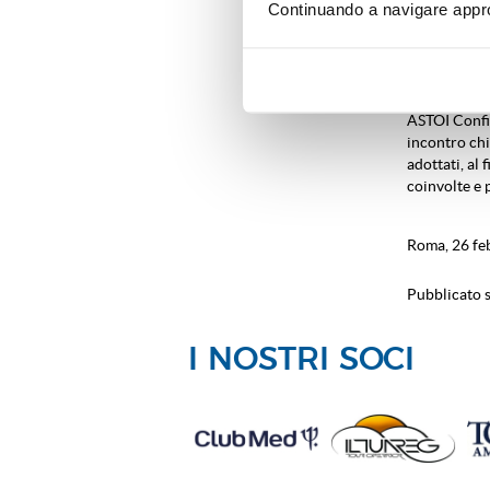
Continuando a navigare approv
istruzione, 
chiuderanno,
Paese.
Per tali mot
ASTOI Confi
incontro chi
adottati, al 
coinvolte e 
Roma, 26 fe
Pubblicato s
I NOSTRI SOCI