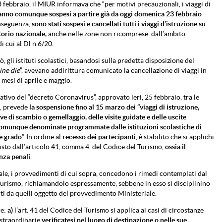
febbraio, il MIUR informava che “per motivi precauzionali, i viaggi di
anno comunque sospesi a partire già da oggi domenica 23 febbraio
nseguenza,
sono stati sospesi e cancellati tutti i viaggi d’istruzione su
itorio nazionale,
anche nelle zone non ricomprese dall’ambito
di cui al Dl n.6/20.
iò, gli istituti scolastici, basandosi sulla predetta disposizione del
ine die
”, avevano addirittura comunicato la cancellazione di viaggi in
 mesi di aprile e maggio.
ativo del “decreto Coronavirus”, approvato ieri, 25 febbraio, tra le
e, prevede
la sospensione fino al 15 marzo dei “viaggi di istruzione,
ive di scambio o gemellaggio, delle visite guidate e delle uscite
comunque denominate programmate dalle istituzioni scolastiche di
e grado
”. In ordine al
recesso dei partecipanti
, è stabilito che si applichi
sto dall’articolo 41, comma 4, del Codice del Turismo,
ossia il
nza penali
.
ale, i provvedimenti di cui sopra, concedono i rimedi contemplati dal
urismo, richiamandolo espressamente, sebbene in esso si disciplinino
nti da quelli oggetto del provvedimento Ministeriale.
re:
a)
l’art. 41 del Codice del Turismo si applica ai casi di circostanze
e straordinarie
verificatesi nel luogo di destinazione o nelle sue