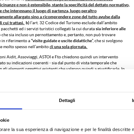
cinanze e non è estensibile, stante la specificità del dettato normativo,
e che interessano il luogo di partenza, luogo peraltro
tamente allargato sino a ricomprendere zone del tutto avulse dalla
 cui trattasi.
b)
l’art. 32 Codice del Turismo esclude dall’ambito
 pacchetti ed i servizi turistici collegati la cui durata
sia inferiore alle
vo che sia incluso un pernottamento e, pertanto, non può trovare
 in riferimento a
“visite guidate e uscite didattiche
”, che si svolgono
e molto spesso nell’ambito
d
i una sola giornata.
oni Aidit, Assoviaggi, ASTOI e Fto chiedono quindi un intervento
ato su indicazioni coerenti - sia dal punto di vista temporale che
n gli elementi oggettivi esistenti che valgono quindi a giustificarle. In
 assolutamente necessario che i riferimenti normativi siano puntuali e
i casi di cui si tratta. Quanto sopra poiché è indispensabile coniugare
azionale l’interesse prioritario della salute pubblica con quello del
omico del Paese, che sta rischiando di essere irrimediabilmente
 nel caso specifico del settore dell’industria del turismo, da valanghe
Dettagli
oni su viaggi programmati e per i quali sono stati già affrontati i costi
zione.
ookie
 previsioni chiare e coerenti, volte ad evitare di far gravare l’intero
nte dalle richieste di cancellazioni – anche nei casi in cui le stesse non
orare la sua esperienza di navigazione e per le finalità descritte 
gittime - unicamente sulle aziende organizzatrici dei viaggi di