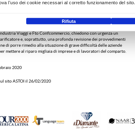
a l'uso dei cookie necessari al corretto funzionamento del sito
molte aziende non potranno far fronte agli impegni ed inevitabilmente
 portando al collasso una parte rilevante del settore turistico del
Rifiuta
ivi, Aidit Federturismo Confindustria, Assoviaggi Confesercenti,
ndustria Viaggi e Fto Confcommercio, chiedono con urgenza un
arificatore e, soprattutto, una profonda revisione dei provvedimenti
fine di porre rimedio alla situazione di grave difficoltà delle aziende
per mettere al riparo migliaia di imprese e di lavoratori del comparto.
bbraio 2020
ul sito ASTOI il 26/02/2020