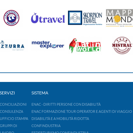
SERVIZI
SISTEMA
CONCILIAZIONI
ENAC - DIRITTI PERSONE CON DISABILITÀ
CONSULENZA
ENAC FORMAZIONE TOUR OPERATOR E AGENTI DI VIAGGIO 
UFFICIO STAMPA
DISABILITÀ E A MOBILITÀ RIDOTTA
GRUPPI DI
CONFINDUSTRIA
LAVORO
FEDERTURISMO CONFINDUSTRIA