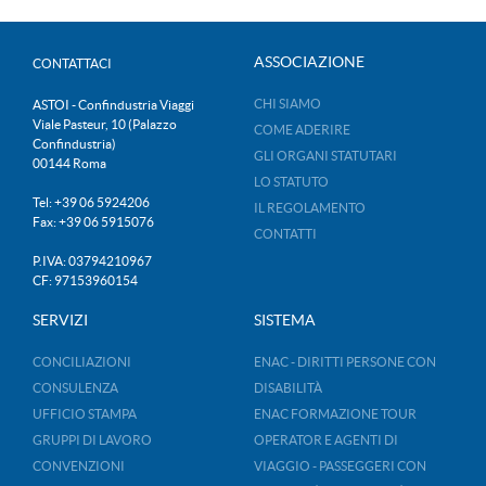
ASSOCIAZIONE
CONTATTACI
CHI SIAMO
ASTOI - Confindustria Viaggi
Viale Pasteur, 10 (Palazzo
COME ADERIRE
Confindustria)
GLI ORGANI STATUTARI
00144 Roma
LO STATUTO
Tel: +39 06 5924206
IL REGOLAMENTO
Fax: +39 06 5915076
CONTATTI
P.IVA: 03794210967
CF: 97153960154
SERVIZI
SISTEMA
CONCILIAZIONI
ENAC - DIRITTI PERSONE CON
CONSULENZA
DISABILITÀ
UFFICIO STAMPA
ENAC FORMAZIONE TOUR
GRUPPI DI LAVORO
OPERATOR E AGENTI DI
CONVENZIONI
VIAGGIO - PASSEGGERI CON