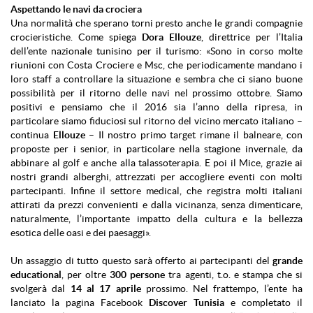
Aspettando le navi da crociera
Una normalità che sperano torni presto anche le grandi compagnie
crocieristiche. Come spiega
Dora Ellouze
, direttrice per l’Italia
dell’ente nazionale tunisino per il turismo: «Sono in corso molte
riunioni con Costa Crociere e Msc, che periodicamente mandano i
loro staff a controllare la situazione e sembra che ci siano buone
possibilità per il ritorno delle navi nel prossimo ottobre. Siamo
positivi e pensiamo che il 2016 sia l’anno della ripresa, in
particolare siamo fiduciosi sul ritorno del vicino mercato italiano –
continua
Ellouze
– Il nostro primo target rimane il balneare, con
proposte per i senior, in particolare nella stagione invernale, da
abbinare al golf e anche alla talassoterapia. E poi il Mice, grazie ai
nostri grandi alberghi, attrezzati per accogliere eventi con molti
partecipanti. Infine il settore medical, che registra molti italiani
attirati da prezzi convenienti e dalla vicinanza, senza dimenticare,
naturalmente, l’importante impatto della cultura e la bellezza
esotica delle oasi e dei paesaggi».
Un assaggio di tutto questo sarà offerto ai partecipanti del
grande
educational
, per oltre
300 persone
tra agenti, t.o. e stampa che si
svolgerà dal
14 al 17 aprile
prossimo. Nel frattempo, l’ente ha
lanciato la pagina Facebook
Discover Tunisia
e completato il