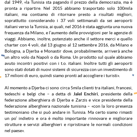
dal 1949, «la Tunisia sta pagando il prezzo della democrazia, ma è
pronta a ripartire. Nel 2015 abbiamo trasportato solo 100mila
italiani, ma contiamo di ritornare presto a risultati migliori,
soprattutto considerando i 37 voli settimanali da sei aeroporti
italiani verso la Tunisia, ai quali, nel 2016 è stata aggiunta una nuova
frequenza da Milano, e l’aumento delle provvigioni per le agenzie di
viaggi. Abbiamo, inoltre, potenziato anche il settore merci e quello
charter con 4 voli, dal 13 giugno al 12 settembre 2016, da Milano e
Bologna, a Djerba e Monastir dove, probabilmente, arriverà anche
un altro volo da Napoli o da Roma. Un prodotto sul quale abbiamo
avuto incontri positivi con i t.o. italiani. Inoltre tutti gli aeroporti
sono stati dotati di nuovi sistemi di sicurezza con un investimento di
17 milioni di euro, quindi siamo pronti ad accogliere i turisti».
Al momento a Djerba ci sono circa 5mila clienti tra italiani, francesi,
tedeschi e belgi che – a detta di
Jalel Enchiri
, presidente della
federazione alberghiera di Djerba e Zarzis e vice presidente della
federazione alberghiera nazionale tunisina – «con la loro presenza
testimoniano che si può andare in Tunisia. Ma certo siamo rimasti
un po’ indietro e ora è molto importante rinnovare e migliorare
strutture e servizi alberghieri e ripristinare le normali condizioni
nel paese».