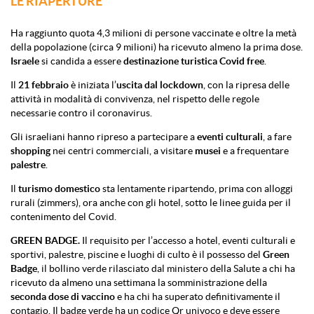
LE RIAPERTURE
Ha raggiunto quota 4,3 milioni di persone vaccinate e oltre la metà
della popolazione (circa 9 milioni) ha ricevuto almeno la prima dose.
Israele
si candida a essere
destinazione
turistica
Covid
free
.
Il
21
febbraio
è iniziata l’
uscita
dal
lockdown
, con la ripresa delle
attività in modalità di convivenza, nel rispetto delle regole
necessarie contro il coronavirus.
Gli israeliani hanno ripreso a partecipare a
eventi
culturali
, a fare
shopping
nei centri commerciali, a visitare
musei
e a frequentare
palestre
.
Il
turismo domestico
sta lentamente ripartendo, prima con alloggi
rurali (zimmers), ora anche con gli hotel, sotto le linee guida per il
contenimento del Covid.
GREEN BADGE.
Il requisito per l’accesso a hotel, eventi culturali e
sportivi, palestre, piscine e luoghi di culto è il possesso del
Green
Badge
, il bollino verde rilasciato dal ministero della Salute a chi ha
ricevuto da almeno una settimana la somministrazione della
seconda
dose
di
vaccino
e ha chi ha superato definitivamente il
contagio. Il badge verde ha un codice Qr univoco e deve essere