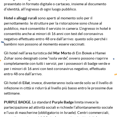
presentato in formato digitale o cartaceo, insieme al documento
d’identità, all’ingresso di ogni luogo pubblico.
Hotel
e
alloggi
rurali
sono aperti al momento solo per il
pernottamento: le strutture per la ristorazione sono chiuse al
pubblico, ma è consentito il servizio in camera. L’ingresso in hotel è
consentito anche ai minori di 16 anni con test del coronavirus
negativo effettuato entro 48 ore dall’arrivo: questo solo perché i
bambini non possono al momento essere vaccinati.
Gli hotel nell’area turistica del
Mar
Morto
di Ein Bokek e Hamei
Zohar sono designati come “isola verde”, ovvero possono riaprire
completamente con tutti i servizi, per i possessori di badge verde e
per i minori di 16 anni con test coronavirus negativo, effettuato
entro 48 ore dall’arrivo.
Gli hotel di
Eilat
, invece, diventeranno isola verde solo se il livello di
infezione in città si ridurrà al livello più basso entro le prossime due
settimane.
PURPLE
BADGE.
Lo standard
Purple
Badge
limita invece la
partecipazione ad attività sociali e richiede l’allontanamento sociale
e l’uso di mascherine (obbligatorio in Israele). Centri commerciali,