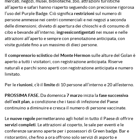
mercati, negozi, musei, biblioteche, zoo, attrazioni turistiche
all’aperto e safari hanno riaperto seguendo con precisione rigorosa
l’uso del Purple Badge. Ciò significa
restrizioni
sul numero di
persone ammesse nei centri commerciali e nei negozi a seconda
delle dimensioni; divieto di apertura dei chioschi e di consumo di
cibo e bevande all’interno;
ingressi
contigentati
nei musei e nelle
attrazioni all’aperto e sempre con prenotazione anticipata, con
visite guidate fino a un massimo di dieci persone.
Il
comprensorio
sciistico
del
Monte
Hermon
sulle alture del Golan è
aperto a tutti i visitatori, con registrazione anticipata. Riserve
naturali e parchi sono aperti con registrazione anticipata e numero
limitato.
Per le
riunioni
, c’è il
limite
di 10 persone all’interno e 20 all’esterno.
PROSSIMA
FASE.
Da domenica
7
marzo
inizia la
fase
successiva
dell’
exit plan
, a condizione che i tassi di infezione del Paese
continuino a diminuire e cresca il numero di persone vaccinate.
Le
nuove
regole
permetteranno agli hotel in tutto il Paese di offrire
servizi
completi
. Le attrazioni al coperto, le sale per eventi e le
conferenze saranno aperte per i possessori di Green badge. Bar e
ristorantini, che fino a ora offrono solo servizi di asporto e