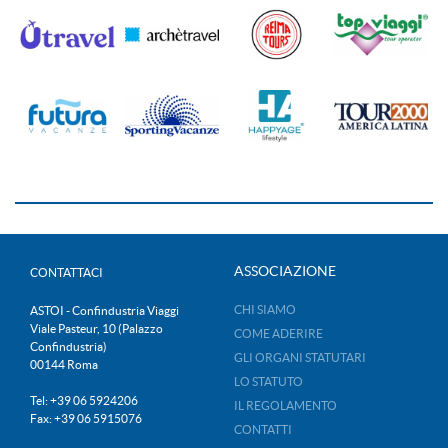
ASSOCIAZIONE
CONTATTACI
CHI SIAMO
ASTOI - Confindustria Viaggi
Viale Pasteur, 10 (Palazzo
COME ADERIRE
Confindustria)
GLI ORGANI STATUTARI
00144 Roma
LO STATUTO
Tel: +39 06 5924206
IL REGOLAMENTO
Fax: +39 06 5915076
CONTATTI