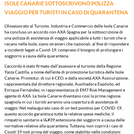
ISOLE CANARIE SOTTOSCRIVONO POLIZZA
VIAGGIO PER TURISTI IN CASO DI QUARANTENA
L’Assessorato al Turismo, Industria e Commercio delle Isole Canarie
ha concluso un accordo con AXA Spagna per la sottoscrizione di
una polizza di assistenza di viaggio applicabile a tutti i turisti che si
recano nelle Isole, siano stranieri che nazionali, al fine di rispondere
a incidenti legati a Covid-19, compreso il bisogno di prolungare i
soggiorni a causa della quarantena.
L’accordo è stato firmato dall’assessore al turismo della Regione
Yaiza Castilla, a nome dell’ente di promozione turistica delle Isole
Canarie, Promotur, di cui è CEO, e dalla società AXA Assicurazione,
rappresentata dal direttore regionale, Auxiliadora Expósito, ed
Enrique Fernández, in rappresentanza di EM7 Risk Management e
agente di AXA. Le Isole Canarie diventano così la prima regione
spagnola in cui i turisti avranno una copertura di assistenza di
viaggio. Nel malaugurato caso di un test positivo per COVID-19,
questo accordo garantisce tutte le relative spese mediche, il
rimpatrio sanitario e l&#39;estensione dei soggiorni a causa delle
normative relative alla quarantena. Tuttavia, non coprirà i casi di
Covid-19 noti prima del viaggio, come stabilito nelle condizioni