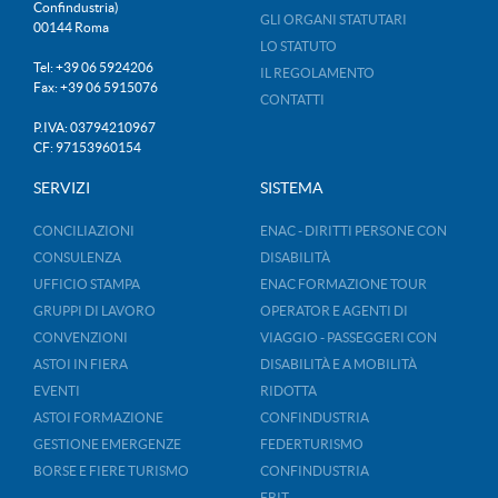
Confindustria)
GLI ORGANI STATUTARI
00144 Roma
LO STATUTO
Tel: +39 06 5924206
IL REGOLAMENTO
Fax: +39 06 5915076
CONTATTI
P.IVA: 03794210967
CF: 97153960154
SERVIZI
SISTEMA
CONCILIAZIONI
ENAC - DIRITTI PERSONE CON
CONSULENZA
DISABILITÀ
UFFICIO STAMPA
ENAC FORMAZIONE TOUR
GRUPPI DI LAVORO
OPERATOR E AGENTI DI
CONVENZIONI
VIAGGIO - PASSEGGERI CON
ASTOI IN FIERA
DISABILITÀ E A MOBILITÀ
EVENTI
RIDOTTA
ASTOI FORMAZIONE
CONFINDUSTRIA
GESTIONE EMERGENZE
FEDERTURISMO
BORSE E FIERE TURISMO
CONFINDUSTRIA
EBIT