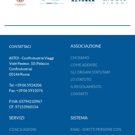
ASSOCIAZIONE
CONTATTACI
CHI SIAMO
ASTOI - Confindustria Viaggi
Viale Pasteur, 10 (Palazzo
COME ADERIRE
Confindustria)
GLI ORGANI STATUTARI
00144 Roma
LO STATUTO
Tel: +39 06 5924206
IL REGOLAMENTO
Fax: +39 06 5915076
CONTATTI
P.IVA: 03794210967
CF: 97153960154
SERVIZI
SISTEMA
CONCILIAZIONI
ENAC - DIRITTI PERSONE CON