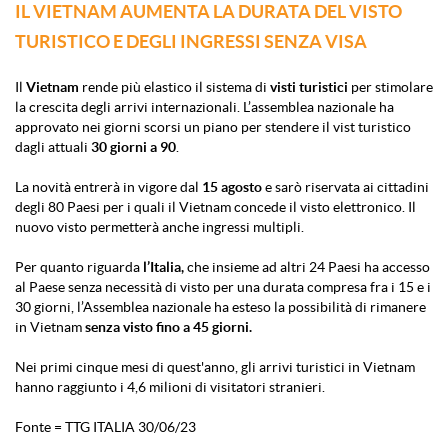
IL VIETNAM AUMENTA LA DURATA DEL VISTO
TURISTICO E DEGLI INGRESSI SENZA VISA
Il
Vietnam
rende più elastico il sistema di
visti turistici
per stimolare
la crescita degli arrivi internazionali. L’assemblea nazionale ha
approvato nei giorni scorsi un piano per stendere il vist turistico
dagli attuali
30 giorni a 90
.
La novità entrerà in vigore dal
15 agosto
e sarò riservata ai cittadini
degli 80 Paesi per i quali il Vietnam concede il visto elettronico. Il
nuovo visto permetterà anche ingressi multipli.
Per quanto riguarda
l’Italia,
che insieme ad altri 24 Paesi ha accesso
al Paese senza necessità di visto per una durata compresa fra i 15 e i
30 giorni, l’Assemblea nazionale ha esteso la possibilità di rimanere
in Vietnam
senza visto fino a 45 giorni.
Nei primi cinque mesi di quest'anno, gli arrivi turistici in Vietnam
hanno raggiunto i 4,6 milioni di visitatori stranieri.
Fonte = TTG ITALIA 30/06/23