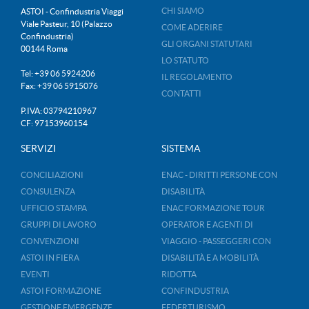
CHI SIAMO
ASTOI - Confindustria Viaggi
Viale Pasteur, 10 (Palazzo
COME ADERIRE
Confindustria)
GLI ORGANI STATUTARI
00144 Roma
LO STATUTO
Tel: +39 06 5924206
IL REGOLAMENTO
Fax: +39 06 5915076
CONTATTI
P.IVA: 03794210967
CF: 97153960154
SERVIZI
SISTEMA
CONCILIAZIONI
ENAC - DIRITTI PERSONE CON
CONSULENZA
DISABILITÀ
UFFICIO STAMPA
ENAC FORMAZIONE TOUR
GRUPPI DI LAVORO
OPERATOR E AGENTI DI
CONVENZIONI
VIAGGIO - PASSEGGERI CON
ASTOI IN FIERA
DISABILITÀ E A MOBILITÀ
EVENTI
RIDOTTA
ASTOI FORMAZIONE
CONFINDUSTRIA
GESTIONE EMERGENZE
FEDERTURISMO