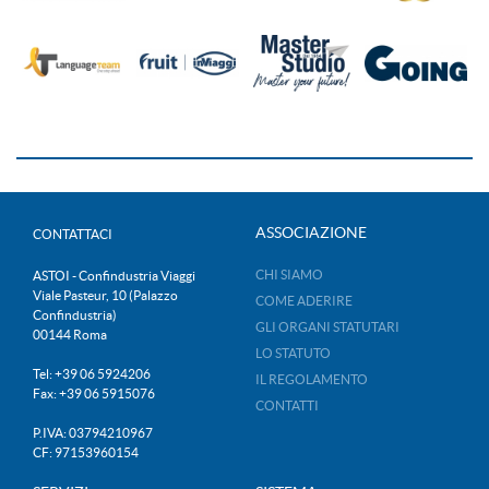
ASSOCIAZIONE
CONTATTACI
CHI SIAMO
ASTOI - Confindustria Viaggi
Viale Pasteur, 10 (Palazzo
COME ADERIRE
Confindustria)
GLI ORGANI STATUTARI
00144 Roma
LO STATUTO
Tel: +39 06 5924206
IL REGOLAMENTO
Fax: +39 06 5915076
CONTATTI
P.IVA: 03794210967
CF: 97153960154