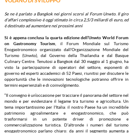
VOLANO DI SVILUPPO
Se ne è parlato a Bangkok nei giorni scorsi al Forum Unwto. Il giro
d’affari complessivo è oggi stimato in circa 2,5/3 miliardi di euro, ed
è destinato ad aumentare nei prossimi anni
Si è appena conclusa la quarta edizione dell’Unwto World Forum
on Gastronomy Tourism
, il Forum Mondiale sul Turismo
Enogastronomico organizzato dall'Organizzazione Mondiale del
Turismo (Unwto), dal Governo della Thailandia e dal Basque
Culinary Centre. Tenutosi a Bangkok dal 30 maggio al 1 giugno, ha
visto la partecipazione di operatori del settore, esponenti di
governo ed esperti accademici di 52 Paesi, riunitisi per discutere le
opportunità che le innovazioni tecnologiche potranno offrire in
termini esperienziali e di coinvolgimento.
“Il convegno è un’occasione per tracciare il panorama del settore nel
mondo e per evidenziare il legame tra turismo e agricoltura. Un
tema importantissimo per l'Italia: il nostro Paese ha un incredibile
patrimonio agroalimentare e enogastronomico, che può
trasformarsi in un potente driver di promozione e
commercializzazione turistica. D’altronde i numeri del turismo
enogastronomico parlano chiaro: da anni il segmento aumenta a