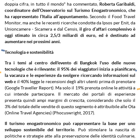
doppia cifra, in tutto il mondo" ha commentato,
Roberta Garibaldi,
coordinatore dell’Osservatorio sul Turismo Enogastronomico, che
ha rappresentato l’Italia all’appuntamento.
Secondo il Food Travel
Monitor, ma anche le recenti ricerche condotte da Ipsos per Enit, da
Unioncamere - Sicamera e dal Censis,
il giro d’affari complessivo è
oggi stimato in circa 2,5/3 miliardi di euro, ed è destinato ad
aumentare nei prossimi anni.
Tecnologia e sostenibilità
Tra i temi al centro dell'evento di Bangkok l'uso delle nuove
tecnologie che è rilevante: il 95% dei viaggiatori inizia a pianificare
la vacanza e le esperienze da svolgere ricercando informazioni sul
web
e il 40% legge le recensioni degli altri utenti prima di prenotare
(Google Traveller Report). Ma solo il 19% prenota online le attività a
cui intende partecipare. Il mercato dei portali di esperienze
presenta quindi ampi margini di crescita, considerando che solo il
3% del totale delle vendite di questo segmento è attribuibile alle Ota
(Online Travel Agencies) (Phocuswright, 2017).
Il turismo enogastronomico può rappresentare la base per uno
sviluppo sostenibile del territorio
. Può stimolare la nascita di
politiche e strategie atte alla preservazione delle identità culinarie,