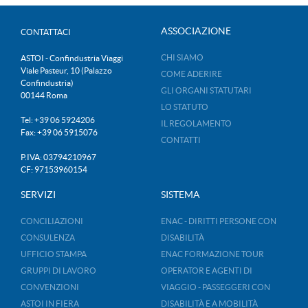
ASSOCIAZIONE
CONTATTACI
CHI SIAMO
ASTOI - Confindustria Viaggi
Viale Pasteur, 10 (Palazzo
COME ADERIRE
Confindustria)
GLI ORGANI STATUTARI
00144 Roma
LO STATUTO
Tel: +39 06 5924206
IL REGOLAMENTO
Fax: +39 06 5915076
CONTATTI
P.IVA: 03794210967
CF: 97153960154
SERVIZI
SISTEMA
CONCILIAZIONI
ENAC - DIRITTI PERSONE CON
CONSULENZA
DISABILITÀ
UFFICIO STAMPA
ENAC FORMAZIONE TOUR
GRUPPI DI LAVORO
OPERATOR E AGENTI DI
CONVENZIONI
VIAGGIO - PASSEGGERI CON
ASTOI IN FIERA
DISABILITÀ E A MOBILITÀ