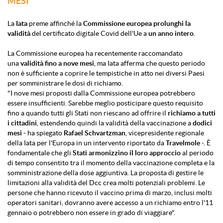
MESI
La
Iata
preme affinché la
Commissione europea
prolunghi la
validità
del certificato digitale Covid dell'Ue a
un anno intero
.
La Commissione europea ha recentemente raccomandato
una
validità fino a nove mesi
, ma Iata afferma che questo periodo
non è sufficiente a coprire le tempistiche in atto nei diversi Paesi
per somministrare le dosi di richiamo.
"I nove mesi proposti dalla Commissione europea potrebbero
essere insufficienti. Sarebbe meglio posticipare questo requisito
fino a quando tutti gli Stati non riescano ad offrire il
richiamo a tutti
i cittadini
, estendendo quindi la validità della vaccinazione a
dodici
mesi
- ha spiegato
Rafael Schvartzman
, vicepresidente regionale
della Iata per l'Europa in un intervento riportato da
Travelmole
-. È
fondamentale che gli
Stati armonizzino il loro approccio
al periodo
di tempo consentito tra il momento della vaccinazione completa e la
somministrazione della dose aggiuntiva. La proposta di gestire le
limitazioni alla validità del Dcc crea molti potenziali problemi. Le
persone che hanno ricevuto il vaccino prima di marzo, inclusi molti
operatori sanitari, dovranno avere accesso a un richiamo entro l'11
gennaio o potrebbero non essere in grado di viaggiare".