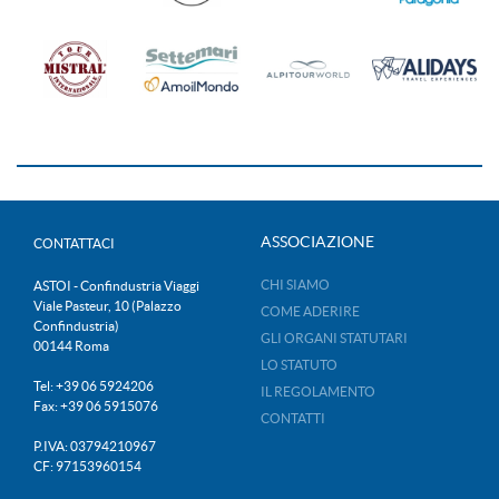
ASSOCIAZIONE
CONTATTACI
CHI SIAMO
ASTOI - Confindustria Viaggi
Viale Pasteur, 10 (Palazzo
COME ADERIRE
Confindustria)
GLI ORGANI STATUTARI
00144 Roma
LO STATUTO
Tel: +39 06 5924206
IL REGOLAMENTO
Fax: +39 06 5915076
CONTATTI
P.IVA: 03794210967
CF: 97153960154