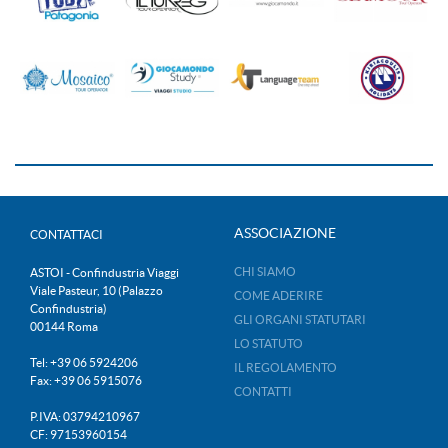
ASSOCIAZIONE
CONTATTACI
CHI SIAMO
ASTOI - Confindustria Viaggi
Viale Pasteur, 10 (Palazzo
COME ADERIRE
Confindustria)
GLI ORGANI STATUTARI
00144 Roma
LO STATUTO
Tel: +39 06 5924206
IL REGOLAMENTO
Fax: +39 06 5915076
CONTATTI
P.IVA: 03794210967
CF: 97153960154