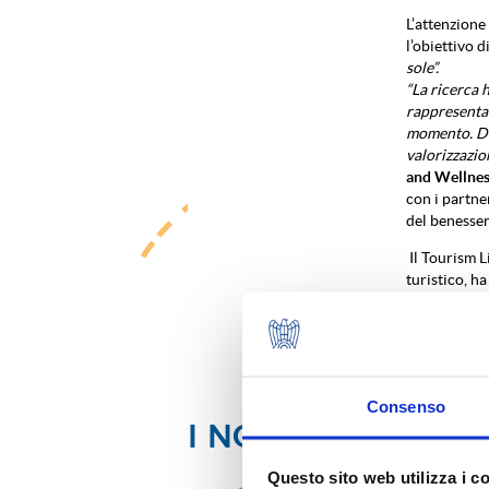
L’attenzione 
l’obiettivo d
sole”.
“La ricerca 
rappresenta 
momento. Do
valorizzazio
and Wellne
con i partne
del benesser
Il Tourism L
turistico, h
Fonte = AD
Pubblicato s
Consenso
I NOSTRI SOCI
Questo sito web utilizza i c