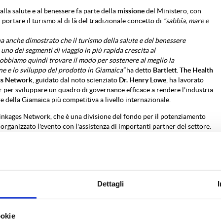
alla salute e al benessere fa parte della
missione
del Ministero, con
i portare il turismo al di là del tradizionale concetto di
“sabbia, mare e
ha anche dimostrato che il turismo della salute e del benessere
uno dei segmenti di viaggio in più rapida crescita al
bbiamo quindi trovare il modo per sostenere al meglio la
ne e lo sviluppo del prodotto in Giamaica”
ha detto
Bartlett
.
The Health
ss Network
, guidato dal noto scienziato
Dr. Henry Lowe
, ha lavorato
r per sviluppare un quadro di governance efficace a rendere l'industria
e della Giamaica più competitiva a livello internazionale.
inkages Network, che è una divisione del fondo per il potenziamento
a organizzato l'evento con l'assistenza di importanti partner del settore.
V TRAINING 27/11/19
ul sito ASTOI il 27/11/2019
Dettagli
ookie