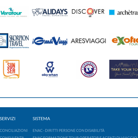
SERVIZI
SISTEMA
CONCILIAZIONI
ENAC - DIRITTI PERSONE CON DISABILITÀ
CONSULENZA
ENAC FORMAZIONE TOUR OPERATOR E AGENTI DI VIAGGIO 