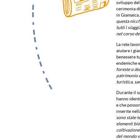
sviluppo del
cerimonia di
in Giamaica,
questa nicchi
tutti i viagg
nel corso de
La rete lavo
aiutare i gi
benessere tu
endemiche e
foreste o del
patrimonio c
turistica, s
Durante il s
hanno identi
e che posson
inserite nel
sono state te
elementi bioa
coltivazione
del mondo so