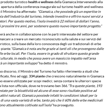
 prodotto turistico
health e wellness
della Giamaica.Intervenendo alla
 apertura della conferenza inaugurale sul turismo health and wellness
 il Ministro ha affermato:
“Giamaica, che possiede già un expertise in
a dell’industria del turismo, intende investire e offrire nuovi servizi a
iatori. Per questo motivo, l’isola investirà 22 milioni di dollari l'anno,
i prossimi tre anni, per sostenere questo nuovo importante progetto.”
rerà anche in collaborazione con le parti interessate del settore per
amaicani a creare un mercato riconosciuto sulla salute e sui servizi del
ristico, sulla base della loro conoscenza degli usi tradizionali di erbe
 piante.
“Giamaica è nota anche grazie ai tanti oli che provengono dalle
le erbe locali. Per l’isola, essere in grado di sfruttare questo grande
ulturale, in modo che possa avere un massiccio impatto nell’area
arà un importante sviluppo”
ha detto il ministro.
uo discorso, il Ministro del Turismo ha fatto riferimento a studi che
ficato, fino ad oggi,
334 piante
che crescono naturalmente in Giamaica
o essere utilizzate per scopi medici; senza contare le ulteriori specie
la lista non ufficiale, dove ne troviamo ben 366.
“Tra queste piante, 193
state per la bioattività ed alcune di esse sono risultate positive ad
ttivi naturali. Giamaica possiede infatti le condizioni ideali per la
 di una vasta varietà di erbe, tanto più che il 60% delle erbe medicinali
no attualmente coltivate sull’isola”
ha proseguito.