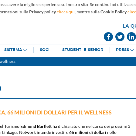
ossa avere la migliore esperienza sul nostro sito. Se continui ad utilizzare
formazioni sulla
Privacy policy
clicca qui
, mentre sulla
Cookie Policy
clic
LA Q
SISTEMA
SOCI
STUDENTI E SENIOR
PRESS
 wellness
O
, 66 MILIONI DI DOLLARI PER IL WELLNESS
del Turismo
Edmund Bartlett
ha dichiarato che nel corso dei prossimi 3
m Linkages Network intende investire
66 milioni di dollari
nello