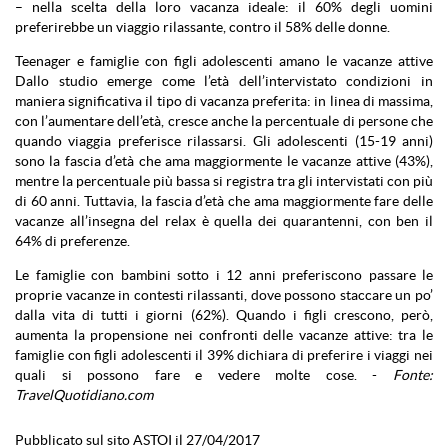
– nella scelta della loro vacanza ideale: il 60% degli uomini
preferirebbe un viaggio rilassante, contro il 58% delle donne.
Teenager e famiglie con figli adolescenti amano le vacanze attive
Dallo studio emerge come l’età dell’intervistato condizioni in
maniera significativa il tipo di vacanza preferita: in linea di massima,
con l’aumentare dell’età, cresce anche la percentuale di persone che
quando viaggia preferisce rilassarsi. Gli adolescenti (15-19 anni)
sono la fascia d’età che ama maggiormente le vacanze attive (43%),
mentre la percentuale più bassa si registra tra gli intervistati con più
di 60 anni. Tuttavia, la fascia d’età che ama maggiormente fare delle
vacanze all’insegna del relax è quella dei quarantenni, con ben il
64% di preferenze.
Le famiglie con bambini sotto i 12 anni preferiscono passare le
proprie vacanze in contesti rilassanti, dove possono staccare un po’
dalla vita di tutti i giorni (62%). Quando i figli crescono, però,
aumenta la propensione nei confronti delle vacanze attive: tra le
famiglie con figli adolescenti il 39% dichiara di preferire i viaggi nei
quali si possono fare e vedere molte cose. -
Fonte:
TravelQuotidiano.com
Pubblicato sul sito ASTOI il 27/04/2017