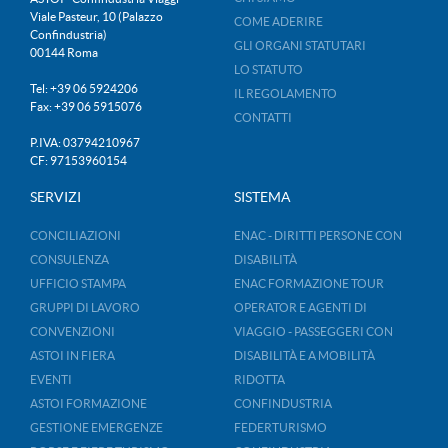
Viale Pasteur, 10 (Palazzo
COME ADERIRE
Confindustria)
GLI ORGANI STATUTARI
00144 Roma
LO STATUTO
Tel: +39 06 5924206
IL REGOLAMENTO
Fax: +39 06 5915076
CONTATTI
P.IVA: 03794210967
CF: 97153960154
SERVIZI
SISTEMA
CONCILIAZIONI
ENAC - DIRITTI PERSONE CON
CONSULENZA
DISABILITÀ
UFFICIO STAMPA
ENAC FORMAZIONE TOUR
GRUPPI DI LAVORO
OPERATOR E AGENTI DI
CONVENZIONI
VIAGGIO - PASSEGGERI CON
ASTOI IN FIERA
DISABILITÀ E A MOBILITÀ
EVENTI
RIDOTTA
ASTOI FORMAZIONE
CONFINDUSTRIA
GESTIONE EMERGENZE
FEDERTURISMO