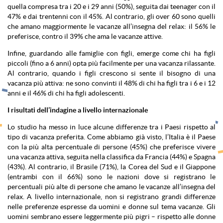
quella compresa tra i 20 e i 29 anni (50%), seguita dai teenager con il
47% e dai trentenni con il 45%. Al contrario, gli over 60 sono quelli
che amano maggiormente le vacanze all’insegna del relax: il 56% le
preferisce, contro il 39% che ama le vacanze attive.
Infine, guardando alle famiglie con figli, emerge come chi ha figli
piccoli (fino a 6 anni) opta più facilmente per una vacanza rilassante.
Al contrario, quando i figli crescono si sente il bisogno di una
vacanza più attiva: ne sono convinti il 48% di chi ha figli tra i 6 e i 12
anni e il 46% di chi ha figli adolescenti.
I risultati dell’indagine a livello internazionale
Lo studio ha messo in luce alcune differenze tra i Paesi rispetto al
tipo di vacanza preferita. Come abbiamo già visto, l’Italia è il Paese
con la più alta percentuale di persone (45%) che preferisce vivere
una vacanza attiva, seguita nella classifica da Francia (44%) e Spagna
(43%). Al contrario, il Brasile (71%), la Corea del Sud e il Giappone
(entrambi con il 66%) sono le nazioni dove si registrano le
percentuali più alte di persone che amano le vacanze all’insegna del
relax. A livello internazionale, non si registrano grandi differenze
nelle preferenze espresse da uomini e donne sul tema vacanze. Gli
uomini sembrano essere leggermente più pigri – rispetto alle donne