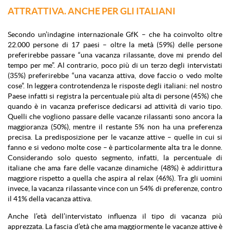
ATTRATTIVA. ANCHE PER GLI ITALIANI
Secondo un’indagine internazionale GfK – che ha coinvolto oltre
22.000 persone di 17 paesi – oltre la metà (59%) delle persone
preferirebbe passare “una vacanza rilassante, dove mi prendo del
tempo per me”. Al contrario, poco più di un terzo degli intervistati
(35%) preferirebbe “una vacanza attiva, dove faccio o vedo molte
cose”.
In leggera controtendenza le risposte degli italiani: nel nostro
Paese infatti si registra la percentuale più alta di persone (45%) che
quando è in vacanza preferisce dedicarsi ad attività di vario tipo.
Quelli che vogliono passare delle vacanze rilassanti sono ancora la
maggioranza (50%), mentre il restante 5% non ha una preferenza
precisa.
La predisposizione per le vacanze attive – quelle in cui si
fanno e si vedono molte cose – è particolarmente alta tra le donne.
Considerando solo questo segmento, infatti, la percentuale di
italiane che ama fare delle vacanze dinamiche (48%) è addirittura
maggiore rispetto a quella che aspira al relax (46%). Tra gli uomini
invece, la vacanza rilassante vince con un 54% di preferenze, contro
il 41% della vacanza attiva.
Anche l’età dell’intervistato influenza il tipo di vacanza più
apprezzata. La fascia d’età che ama maggiormente le vacanze attive è