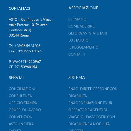
ASSOCIAZIONE
CONTATTACI
CHI SIAMO
ASTOI - Confindustria Viaggi
Viale Pasteur, 10 (Palazzo
COME ADERIRE
Confindustria)
GLI ORGANI STATUTARI
00144 Roma
LO STATUTO
Tel: +39 06 5924206
IL REGOLAMENTO
Fax: +39 06 5915076
CONTATTI
P.IVA: 03794210967
CF: 97153960154
SERVIZI
SISTEMA
CONCILIAZIONI
ENAC - DIRITTI PERSONE CON
CONSULENZA
DISABILITÀ
UFFICIO STAMPA
ENAC FORMAZIONE TOUR
GRUPPI DI LAVORO
OPERATOR E AGENTI DI
CONVENZIONI
VIAGGIO - PASSEGGERI CON
ASTOI IN FIERA
DISABILITÀ E A MOBILITÀ
EVENTI
RIDOTTA