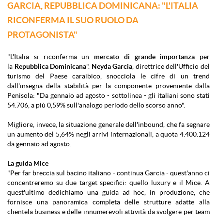
GARCIA, REPUBBLICA DOMINICANA: "L'ITALIA
RICONFERMA IL SUO RUOLO DA
PROTAGONISTA"
"L'Italia si riconferma un
mercato di grande importanza
per
la
Repubblica Dominicana
".
Neyda Garcia
, direttrice dell'Ufficio del
turismo del Paese caraibico, snocciola le cifre di un trend
dall'insegna della stabilità per la componente proveniente dalla
Penisola: "Da gennaio ad agosto - sottolinea - gli italiani sono stati
54.706, a più 0,59% sull'analogo periodo dello scorso anno".
Migliore, invece, la situazione generale dell'inbound, che fa segnare
un aumento del 5,64% negli arrivi internazionali, a quota 4.400.124
da gennaio ad agosto.
La guida Mice
"Per far breccia sul bacino italiano - continua Garcia - quest'anno ci
concentreremo su due target specifici: quello luxury e il Mice. A
quest'ultimo dedichiamo una guida ad hoc, in produzione, che
fornisce una panoramica completa delle strutture adatte alla
clientela business e delle innumerevoli attività da svolgere per team