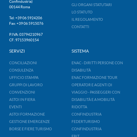
Confindustria)
GLI ORGANI STATUTARI
00144 Roma
LO STATUTO
Tel: +39 06 5924206
IL REGOLAMENTO
Fax: +39 06 5915076
CONTATTI
P.IVA: 03794210967
CF: 97153960154
SERVIZI
SISTEMA
CONCILIAZIONI
ENAC - DIRITTI PERSONE CON
CONSULENZA
DISABILITÀ
UFFICIO STAMPA
ENAC FORMAZIONE TOUR
GRUPPI DI LAVORO
OPERATOR E AGENTI DI
CONVENZIONI
VIAGGIO - PASSEGGERI CON
ASTOI IN FIERA
DISABILITÀ E A MOBILITÀ
EVENTI
RIDOTTA
ASTOI FORMAZIONE
CONFINDUSTRIA
GESTIONE EMERGENZE
FEDERTURISMO
BORSE E FIERE TURISMO
CONFINDUSTRIA
EBIT