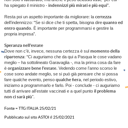
ha spiegato il ministro -
indennizzi più mirati e più equi
”.
Resta poi un aspetto importante da migliorare: la
certezza
dell’indennizzo: “Se si dice che ti spetta, bisogna dire
quanto ed
entro quando
. È importante per programmarsi e gestire la
propria impresa”.
Speranza nell'estate
Dove non c’è, invece, nessuna certezza è sul
momento della
ripartenza
: “Ci auguriamo che da qui a Pasqua le cose vadano
meglio – ha sottolineato Garavaglia -, ma la prima cosa da fare
è
organizzare bene l'estate
. Vedendo come l'anno scorso le
cose sono andate meglio, se si può già pensare che si possa
fare qualche evento, penso
qualche fiera
, nel periodo estivo,
iniziamo a programmarlo e farlo. Poi - conclude - ci auguriamo
tutti di arrivare all'estate vaccinati e a quel punto
il problema
non ci sarà più
".
Fonte = TTG ITALIA 25/02/21
Pubblicato sul sito ASTOI il 25/02/2021