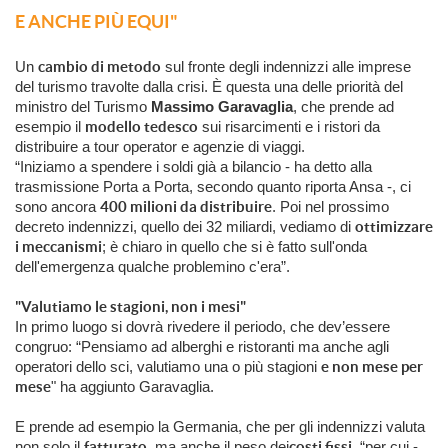
E ANCHE PIÙ EQUI"
Un
cambio di metodo
sul fronte degli indennizzi alle imprese
del turismo travolte dalla crisi. È questa una delle priorità del
ministro del Turismo
Massimo Garavaglia
, che prende ad
esempio il
modello tedesco
sui risarcimenti e i ristori da
distribuire a tour operator e agenzie di viaggi.
“Iniziamo a spendere i soldi già a bilancio - ha detto alla
trasmissione Porta a Porta, secondo quanto riporta Ansa -, ci
sono ancora
400 milioni da distribuire
. Poi nel prossimo
decreto indennizzi, quello dei 32 miliardi, vediamo di
ottimizzare
i meccanismi
; è chiaro in quello che si è fatto sull'onda
dell'emergenza qualche problemino c'era”.
"Valutiamo le stagioni, non i mesi"
In primo luogo si dovrà rivedere il periodo, che dev’essere
congruo: “Pensiamo ad alberghi e ristoranti ma anche agli
operatori dello sci, valutiamo una o più stagioni
e non mese per
mese
" ha aggiunto Garavaglia.
E prende ad esempio la Germania, che per gli indennizzi valuta
non solo il
fatturato
, ma anche il peso dei
costi fissi
, “per cui -