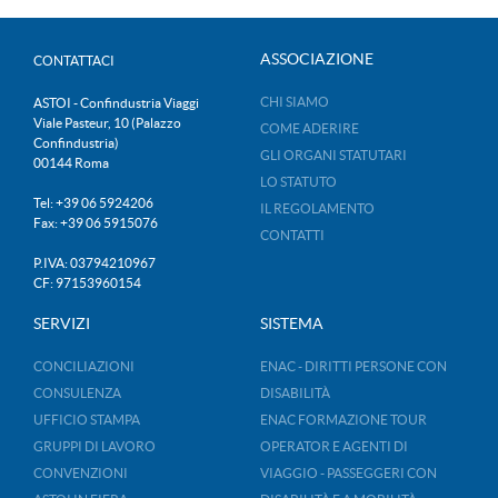
ASSOCIAZIONE
CONTATTACI
CHI SIAMO
ASTOI - Confindustria Viaggi
Viale Pasteur, 10 (Palazzo
COME ADERIRE
Confindustria)
GLI ORGANI STATUTARI
00144 Roma
LO STATUTO
Tel: +39 06 5924206
IL REGOLAMENTO
Fax: +39 06 5915076
CONTATTI
P.IVA: 03794210967
CF: 97153960154
SERVIZI
SISTEMA
CONCILIAZIONI
ENAC - DIRITTI PERSONE CON
CONSULENZA
DISABILITÀ
UFFICIO STAMPA
ENAC FORMAZIONE TOUR
GRUPPI DI LAVORO
OPERATOR E AGENTI DI
CONVENZIONI
VIAGGIO - PASSEGGERI CON