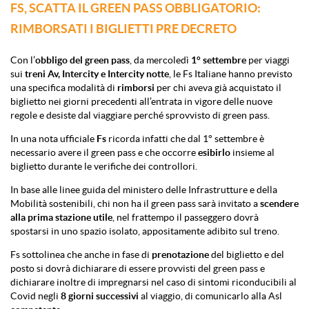
FS, SCATTA IL GREEN PASS OBBLIGATORIO:
RIMBORSATI I BIGLIETTI PRE DECRETO
Con l’
obbligo del green pass
, da mercoledì
1° settembre
per viaggi
sui
treni
Av, Intercity e Intercity notte
, le Fs Italiane hanno previsto
una specifica modalità di
rimborsi
per chi aveva già acquistato il
biglietto nei giorni precedenti all’entrata in vigore delle nuove
regole e desiste dal viaggiare perché sprovvisto di green pass.
In una nota ufficiale
Fs
ricorda infatti che dal 1° settembre è
necessario avere il green pass e che occorre
esibirlo
insieme al
biglietto durante le verifiche dei controllori.
In base alle linee guida del ministero delle Infrastrutture e della
Mobilità sostenibili, chi non ha il green pass sarà invitato a
scendere
alla prima stazione utile
, nel frattempo il passeggero dovrà
spostarsi in uno spazio isolato, appositamente adibito sul treno.
Fs sottolinea che anche in fase di
prenotazione
del biglietto e del
posto si dovrà dichiarare di essere provvisti del green pass e
dichiarare inoltre di impregnarsi nel caso di sintomi riconducibili al
Covid negli
8 giorni successivi
al viaggio, di comunicarlo alla Asl